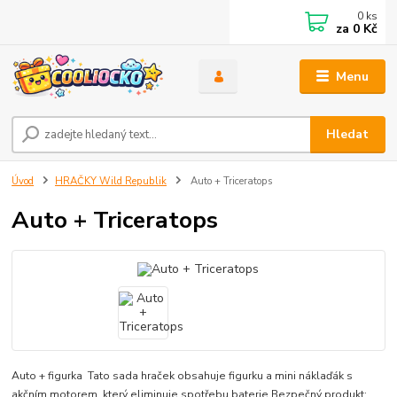
0
ks
za
0 Kč
Menu
Hledat
Úvod
HRAČKY Wild Republik
Auto + Triceratops
Auto + Triceratops
Auto + figurka Tato sada hraček obsahuje figurku a mini náklaďák s
akčním motorem, který eliminuje spotřebu baterie Bezpečný produkt: