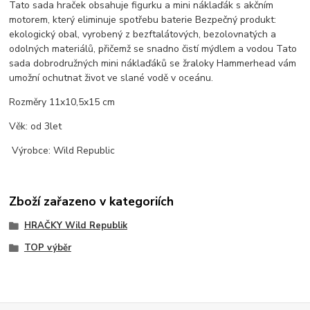
Tato sada hraček obsahuje figurku a mini náklaďák s akčním
motorem, který eliminuje spotřebu baterie Bezpečný produkt:
ekologický obal, vyrobený z bezftalátových, bezolovnatých a
odolných materiálů, přičemž se snadno čistí mýdlem a vodou Tato
sada dobrodružných mini náklaďáků se žraloky Hammerhead vám
umožní ochutnat život ve slané vodě v oceánu.
Rozměry 11x10,5x15 cm
Věk: od 3let
Výrobce: Wild Republic
Zboží zařazeno v kategoriích
HRAČKY Wild Republik
TOP výběr