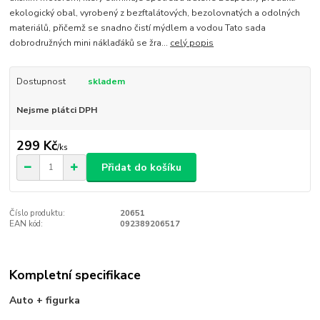
ekologický obal, vyrobený z bezftalátových, bezolovnatých a odolných
materiálů, přičemž se snadno čistí mýdlem a vodou Tato sada
dobrodružných mini náklaďáků se žra...
celý popis
Dostupnost
skladem
Nejsme plátci DPH
299 Kč
/
ks
Přidat do košíku
Číslo produktu:
20651
EAN kód:
092389206517
Kompletní specifikace
Auto + figurka