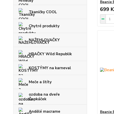
Beanie 
699 K
Tkaničky COOL
Chytré produkty
NAŽEHLOVAČKY
HRAČKY Wild Republik
KOSTÝMY na karneval
Meče a štíty
ozdoba na dveře
Čapkáček
Andělé macrame
Beanie 