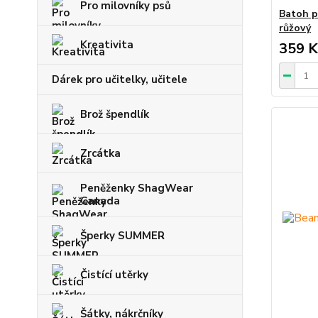
Pro milovníky psů
Batoh p
růžový
Kreativita
359 K
Dárek pro učitelky, učitele
Brož špendlík
Zrcátka
Peněženky ShagWear
Canada
Šperky SUMMER
Čistící utěrky
Šátky, nákrčníky