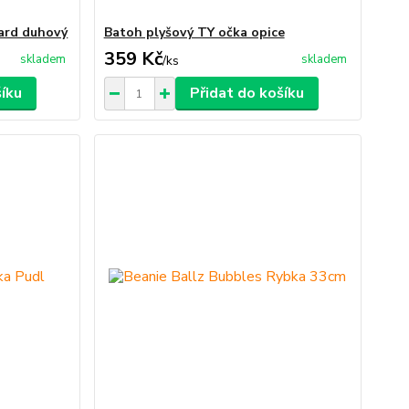
ard duhový
Batoh plyšový TY očka opice
359 Kč
skladem
skladem
/
ks
šíku
Přidat do košíku