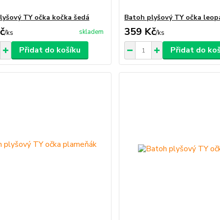
lyšový TY očka kočka šedá
Batoh plyšový TY očka leop
č
359 Kč
skladem
/
ks
/
ks
Přidat do košíku
Přidat do ko