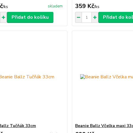
č
359 Kč
skladem
/
ks
/
ks
Přidat do košíku
Přidat do ko
Ballz Tučňák 33cm
Beanie Ballz Včelka maxi 33