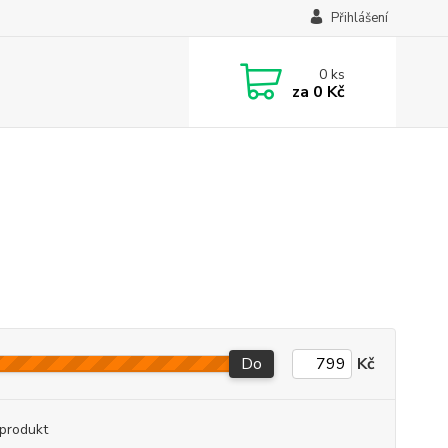
Přihlášení
0
ks
za
0 Kč
Do
Kč
produkt