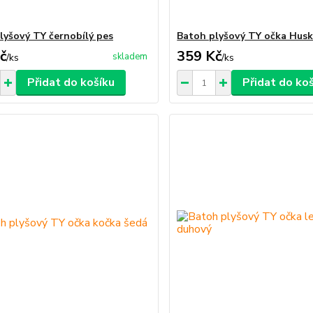
lyšový TY černobílý pes
Batoh plyšový TY očka Husk
č
359 Kč
skladem
/
ks
/
ks
Přidat do košíku
Přidat do ko