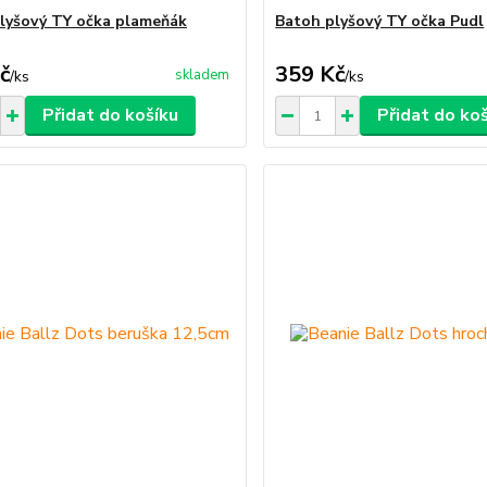
lyšový TY očka plameňák
Batoh plyšový TY očka Pudl
č
359 Kč
skladem
/
ks
/
ks
Přidat do košíku
Přidat do ko