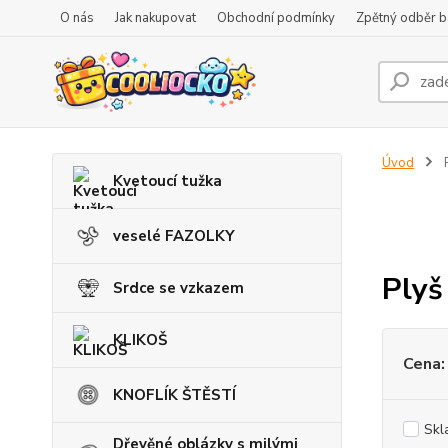
O nás
Jak nakupovat
Obchodní podmínky
Zpětný odběr ba
Úvod
P
Kvetoucí tužka
veselé FAZOLKY
Plyš
Srdce se vzkazem
KLIKOŠ
Cena:
KNOFLÍK ŠTĚSTÍ
Skl
Dřevěné oblázky s milými