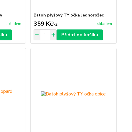
y
Batoh plyšový TY očka Jednorožec
359 Kč
skladem
skladem
/
ks
šíku
Přidat do košíku