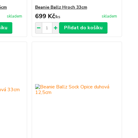
,5cm
Beanie Ballz Hroch 33cm
699 Kč
skladem
skladem
/
ks
šíku
Přidat do košíku