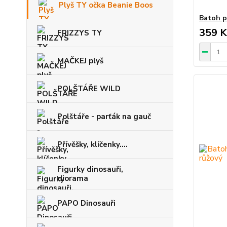
Plyš TY očka Beanie Boos
Batoh p
359 K
FRIZZYS TY
MAČKEJ plyš
POLŠTÁŘE WILD
Polštáře - parťák na gauč
Přívěšky, klíčenky....
Figurky dinosauři,
diorama
PAPO Dinosauři