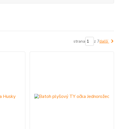
strana
z 7
další