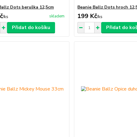
Ballz Dots beruška 12,5cm
Beanie Ballz Dots hroch 12
č
199 Kč
skladem
/
ks
/
ks
Přidat do košíku
Přidat do ko