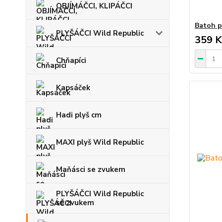
OBJÍMÁČCI, KLIPÁČCI
Batoh p
PLYŠÁČCI Wild Republic
359 K
Chňapíci
Kapsáček
Hadi plyš cm
MAXI plyš Wild Republic
Maňásci se zvukem
PLYŠÁČCI Wild Republic
se zvukem