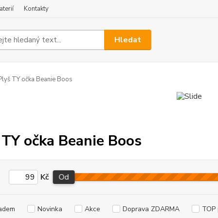
terií
Kontakty
Hledat
lyš TY očka Beanie Boos
 TY očka Beanie Boos
Kč
Od
adem
Novinka
Akce
Doprava ZDARMA
TOP 