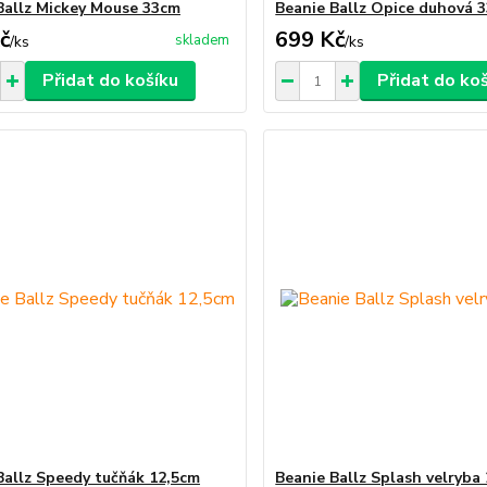
Ballz Mickey Mouse 33cm
Beanie Ballz Opice duhová 
č
699 Kč
skladem
/
ks
/
ks
Přidat do košíku
Přidat do ko
Ballz Speedy tučňák 12,5cm
Beanie Ballz Splash velryba