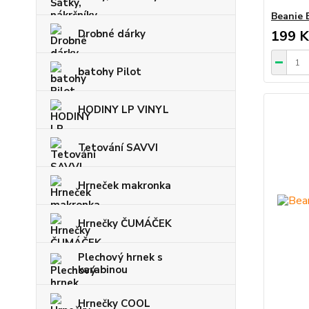
Beanie 
Drobné dárky
199 K
batohy Pilot
HODINY LP VINYL
Tetování SAVVI
Hrneček makronka
Hrnečky ČUMÁČEK
Plechový hrnek s
karabinou
Hrnečky COOL