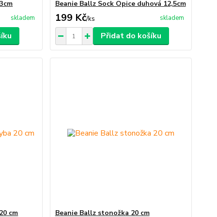
33cm
Beanie Ballz Sock Opice duhová 12,5cm
199 Kč
skladem
skladem
/
ks
šíku
Přidat do košíku
 20 cm
Beanie Ballz stonožka 20 cm