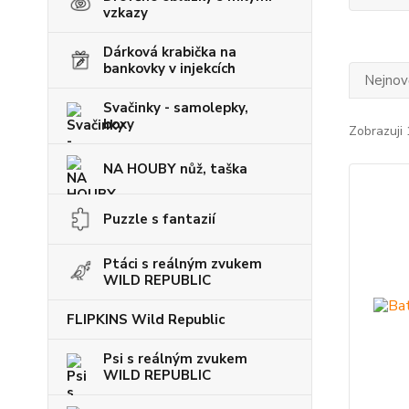
vzkazy
Dárková krabička na
bankovky v injekcích
Nejnově
Svačinky - samolepky,
boxy
Zobrazuji 
NA HOUBY nůž, taška
Puzzle s fantazií
Ptáci s reálným zvukem
WILD REPUBLIC
FLIPKINS Wild Republic
Psi s reálným zvukem
WILD REPUBLIC