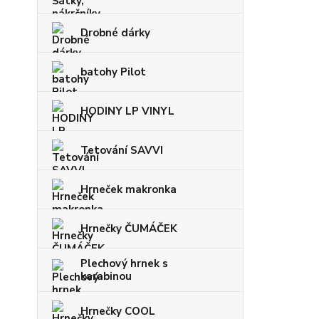
Drobné dárky
batohy Pilot
HODINY LP VINYL
Tetování SAVVI
Hrneček makronka
Hrnečky ČUMÁČEK
Plechový hrnek s
karabinou
Hrnečky COOL