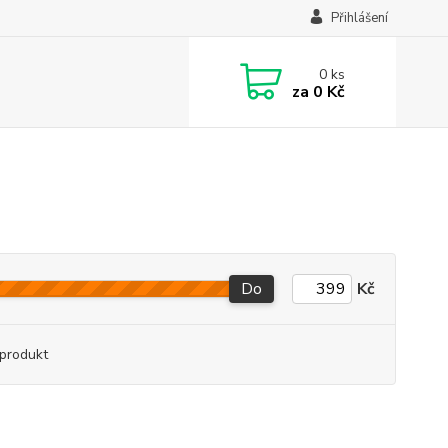
Přihlášení
0
ks
za
0 Kč
Do
Kč
produkt