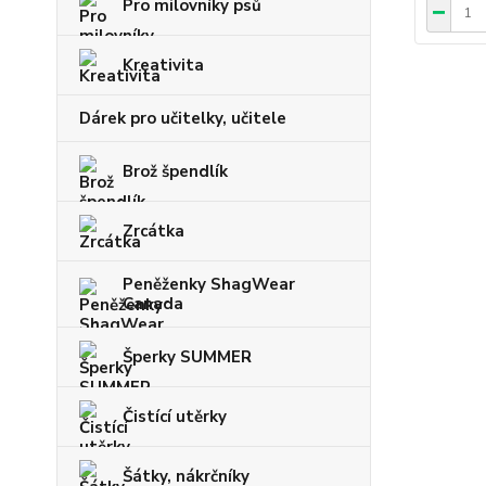
Pro milovníky psů
Kreativita
Dárek pro učitelky, učitele
Brož špendlík
Zrcátka
Peněženky ShagWear
Canada
Šperky SUMMER
Čistící utěrky
Šátky, nákrčníky