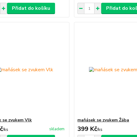
Přidat do košíku
Přidat do ko
 se zvukem Vlk
maňásek se zvukem Žába
č
399 Kč
skladem
/
ks
/
ks