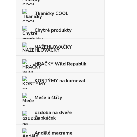
Tkaničky COOL
Chytré produkty
NAŽEHLOVAČKY
HRAČKY Wild Republik
KOSTÝMY na karneval
Meče a štíty
ozdoba na dveře
Čapkáček
Andělé macrame