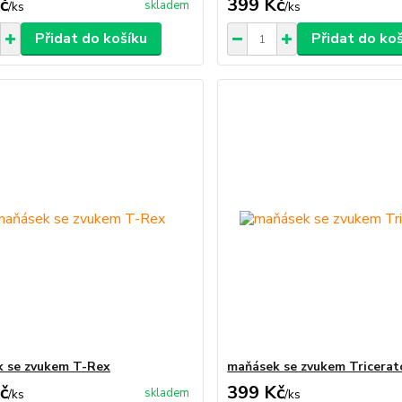
č
399 Kč
skladem
/
ks
/
ks
Přidat do košíku
Přidat do ko
 se zvukem T-Rex
maňásek se zvukem Tricerat
č
399 Kč
skladem
/
ks
/
ks