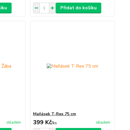
šíku
Přidat do košíku
Maňásek T-Rex 75 cm
399 Kč
skladem
skladem
/
ks