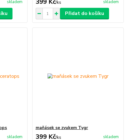
399 Kč
skladem
skladem
/
ks
šíku
Přidat do košíku
ops
maňásek se zvukem Tygr
399 Kč
skladem
skladem
/
ks