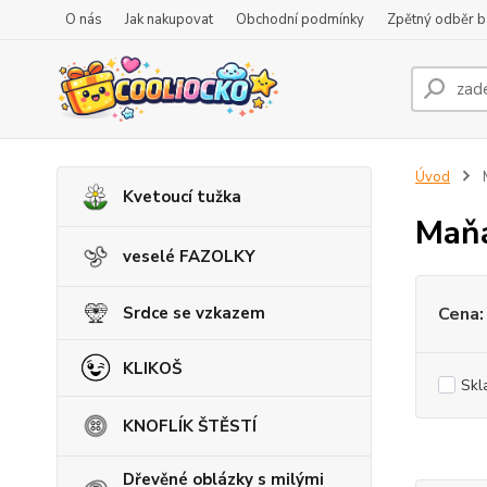
O nás
Jak nakupovat
Obchodní podmínky
Zpětný odběr ba
Úvod
M
Kvetoucí tužka
Maňá
veselé FAZOLKY
Srdce se vzkazem
Cena:
KLIKOŠ
Skl
KNOFLÍK ŠTĚSTÍ
Dřevěné oblázky s milými