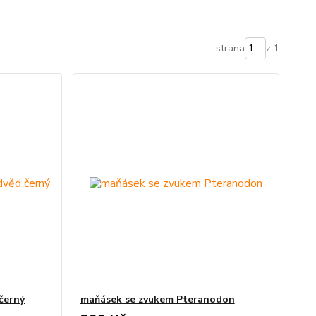
strana
z 1
černý
maňásek se zvukem Pteranodon