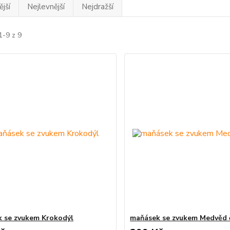
jší
Nejlevnější
Nejdražší
1-9 z 9
 se zvukem Krokodýl
maňásek se zvukem Medvěd 