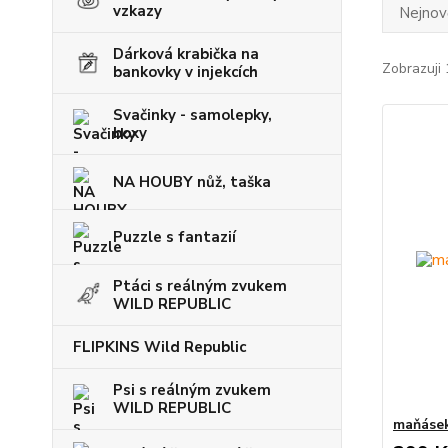
vzkazy
Nejnově
Dárková krabička na
Zobrazuji 
bankovky v injekcích
Svačinky - samolepky,
boxy
NA HOUBY nůž, taška
Puzzle s fantazií
Ptáci s reálným zvukem
WILD REPUBLIC
FLIPKINS Wild Republic
Psi s reálným zvukem
WILD REPUBLIC
maňásek