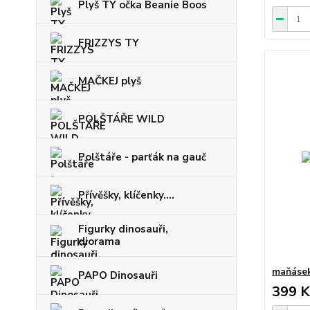
Plyš TY očka Beanie Boos
FRIZZYS TY
MAČKEJ plyš
POLŠTÁŘE WILD
Polštáře - parťák na gauč
Přívěšky, klíčenky....
Figurky dinosauři,
diorama
maňásek
PAPO Dinosauři
399 K