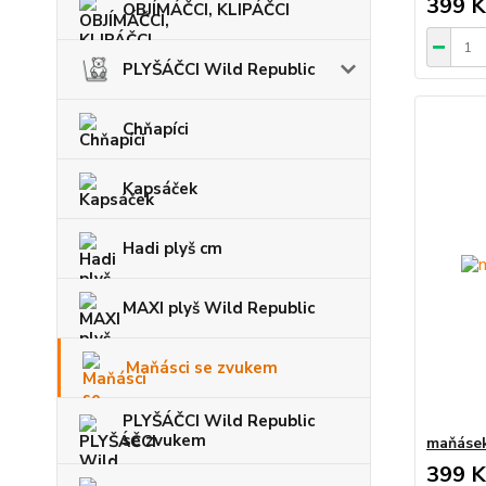
399 K
OBJÍMÁČCI, KLIPÁČCI
PLYŠÁČCI Wild Republic
Chňapíci
Kapsáček
Hadi plyš cm
MAXI plyš Wild Republic
Maňásci se zvukem
PLYŠÁČCI Wild Republic
se zvukem
maňásek
399 K