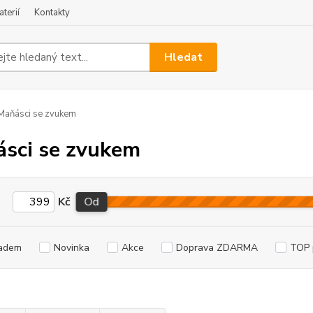
terií
Kontakty
Hledat
aňásci se zvukem
sci se zvukem
Kč
Od
adem
Novinka
Akce
Doprava ZDARMA
TOP 