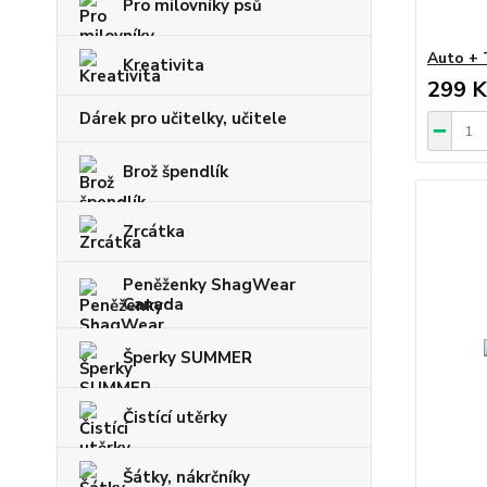
Pro milovníky psů
Auto + 
Kreativita
299 K
Dárek pro učitelky, učitele
Brož špendlík
Zrcátka
Peněženky ShagWear
Canada
Šperky SUMMER
Čistící utěrky
Šátky, nákrčníky