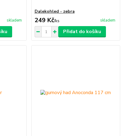
Dalekohled - zebra
249 Kč
skladem
skladem
/
ks
šíku
Přidat do košíku