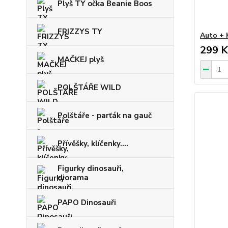
Plyš TY očka Beanie Boos
FRIZZYS TY
Auto + 
299 K
MAČKEJ plyš
POLŠTÁŘE WILD
Polštáře - parťák na gauč
Přívěšky, klíčenky....
Figurky dinosauři,
diorama
PAPO Dinosauři