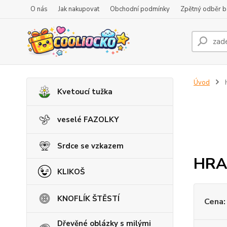
O nás
Jak nakupovat
Obchodní podmínky
Zpětný odběr ba
Úvod
Kvetoucí tužka
veselé FAZOLKY
Srdce se vzkazem
HRA
KLIKOŠ
KNOFLÍK ŠTĚSTÍ
Cena:
Dřevěné oblázky s milými