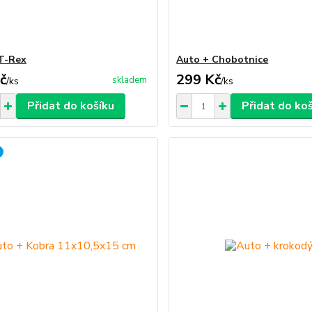
T-Rex
Auto + Chobotnice
č
299 Kč
skladem
/
ks
/
ks
Přidat do košíku
Přidat do ko