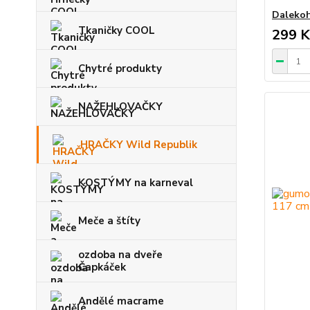
Dalekoh
Tkaničky COOL
299 K
Chytré produkty
NAŽEHLOVAČKY
HRAČKY Wild Republik
KOSTÝMY na karneval
Meče a štíty
ozdoba na dveře
Čapkáček
Andělé macrame