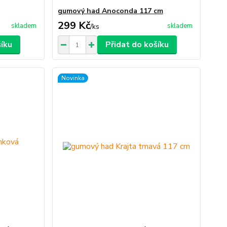
gumový had Anoconda 117 cm
299 Kč
skladem
skladem
/
ks
šíku
Přidat do košíku
Novinka