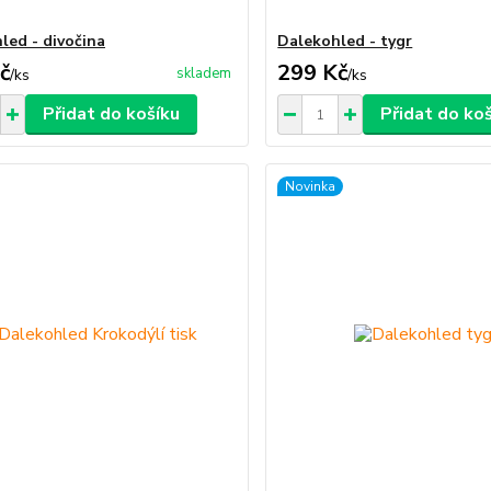
led - divočina
Dalekohled - tygr
č
299 Kč
skladem
/
ks
/
ks
Přidat do košíku
Přidat do ko
Novinka