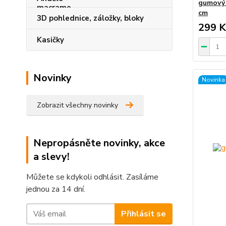
gumový 
cm
3D pohlednice, záložky, bloky
299 K
Kasičky
Novinky
Novinka
Zobrazit všechny novinky
Nepropásněte novinky, akce
a slevy!
Můžete se kdykoli odhlásit. Zasíláme
jednou za 14 dní.
Přihlásit se