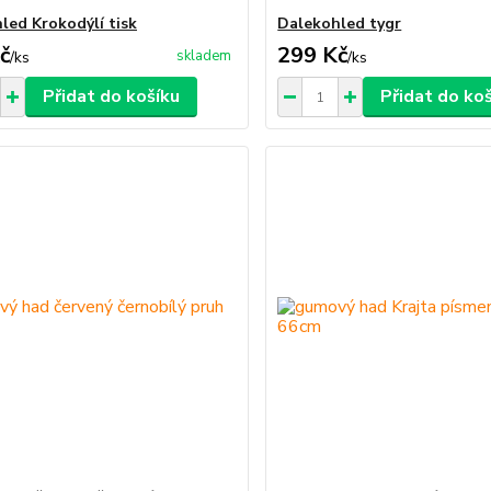
led Krokodýlí tisk
Dalekohled tygr
č
299 Kč
skladem
/
ks
/
ks
Přidat do košíku
Přidat do ko