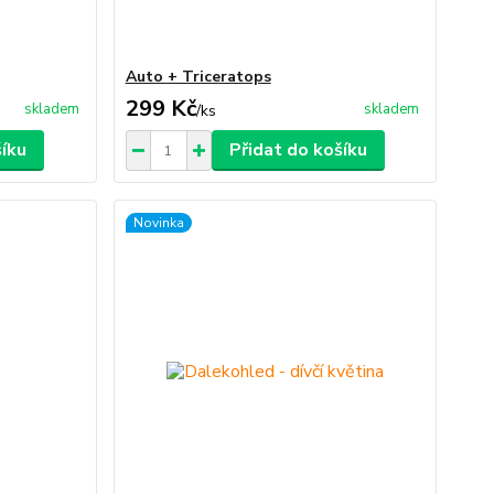
Auto + Triceratops
299 Kč
skladem
skladem
/
ks
šíku
Přidat do košíku
Novinka