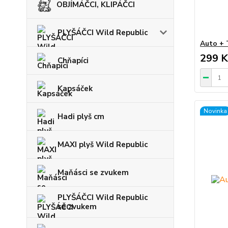
OBJÍMÁČCI, KLIPÁČCI
PLYŠÁČCI Wild Republic
Auto + 
299 K
Chňapíci
Kapsáček
Novinka
Hadi plyš cm
MAXI plyš Wild Republic
Maňásci se zvukem
PLYŠÁČCI Wild Republic
se zvukem