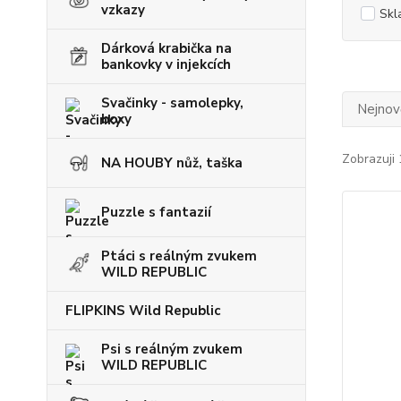
vzkazy
Skl
Dárková krabička na
bankovky v injekcích
Svačinky - samolepky,
Nejnově
boxy
Zobrazuji 
NA HOUBY nůž, taška
Puzzle s fantazií
Ptáci s reálným zvukem
WILD REPUBLIC
FLIPKINS Wild Republic
Psi s reálným zvukem
WILD REPUBLIC