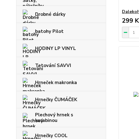
Dalekoh
Drobné dárky
299 K
batohy Pilot
HODINY LP VINYL
Tetování SAVVI
Hrneček makronka
Hrnečky ČUMÁČEK
Plechový hrnek s
karabinou
Hrnečky COOL