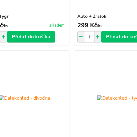
Tygr
Auto + Žralok
č
299 Kč
skladem
/
ks
/
ks
Přidat do košíku
Přidat do ko