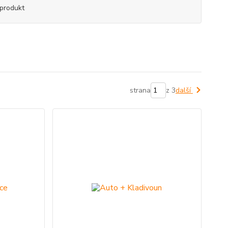
produkt
strana
z 3
další