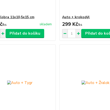
Kobra 11x10,5x15 cm
Auto + krokodýl
č
299 Kč
skladem
/
ks
/
ks
Přidat do košíku
Přidat do ko