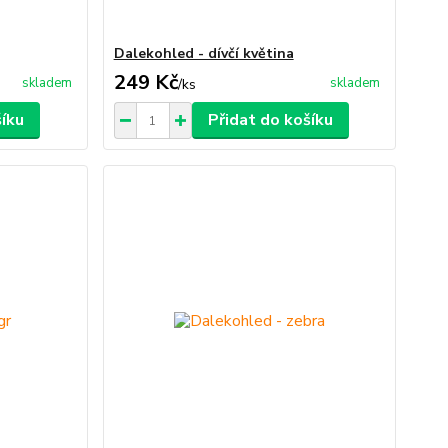
Dalekohled - dívčí květina
249 Kč
skladem
skladem
/
ks
šíku
Přidat do košíku