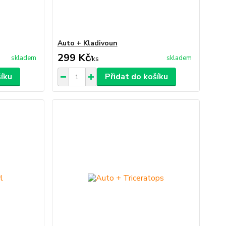
Auto + Kladivoun
299 Kč
skladem
skladem
/
ks
šíku
Přidat do košíku