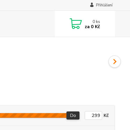
Přihlášení
0
ks
za
0 Kč
Do
Kč