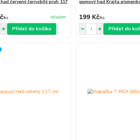
had červený černobílý pruh 117
gumový had Krajta písmenk
č
199 Kč
skladem
/
ks
/
ks
Přidat do košíku
Přidat do ko