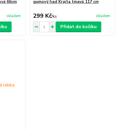
ová 66cm
gumový had Krajta tmavá 117 cm
299 Kč
skladem
skladem
/
ks
šíku
Přidat do košíku