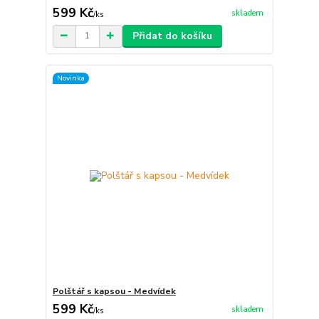
599 Kč
skladem
/
ks
Přidat do košíku
Novinka
Polštář s kapsou - Medvídek
599 Kč
skladem
/
ks