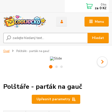
0
ks
za
0 Kč
Menu
Hledat
Úvod
Polštáře - parťák na gauč
Polštáře - parťák na gauč
Upřesnit parametry