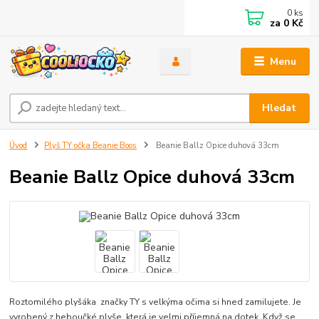
0
ks
za
0 Kč
Menu
Hledat
Úvod
Plyš TY očka Beanie Boos
Beanie Ballz Opice duhová 33cm
Beanie Ballz Opice duhová 33cm
Roztomilého plyšáka značky TY s velkýma očima si hned zamilujete. Je
vyrobený z heboučké plyše, která je velmi příjemná na dotek. Když se