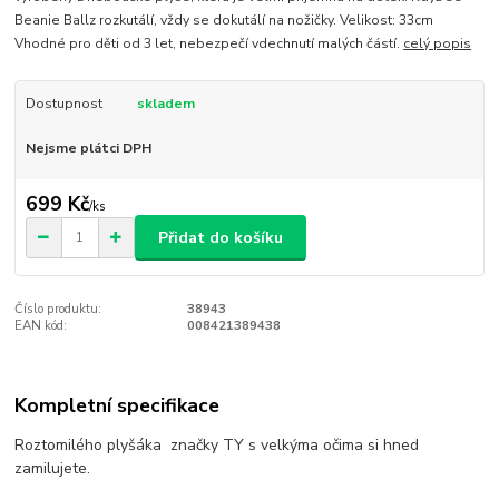
Beanie Ballz rozkutálí, vždy se dokutálí na nožičky. Velikost: 33cm
Vhodné pro děti od 3 let, nebezpečí vdechnutí malých částí.
celý popis
Dostupnost
skladem
Nejsme plátci DPH
699 Kč
/
ks
Přidat do košíku
Číslo produktu:
38943
EAN kód:
008421389438
Kompletní specifikace
Roztomilého plyšáka značky TY s velkýma očima si hned
zamilujete.