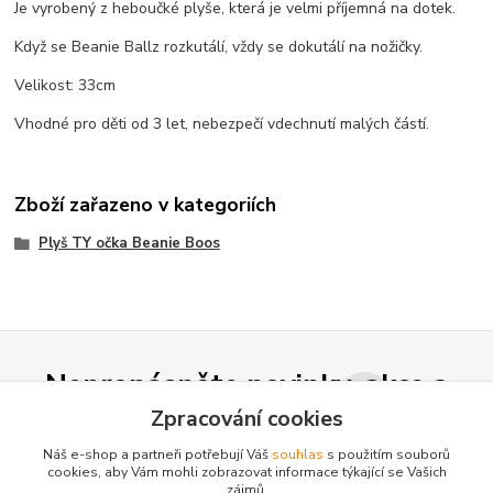
Je vyrobený z heboučké plyše, která je velmi příjemná na dotek.
Když se Beanie Ballz rozkutálí, vždy se dokutálí na nožičky.
Velikost: 33cm
Vhodné pro děti od 3 let, nebezpečí vdechnutí malých částí.
Zboží zařazeno v kategoriích
Plyš TY očka Beanie Boos
Nepropásněte novinky, akce a
slevy!
Zpracování cookies
Náš e-shop a partneři potřebují Váš
souhlas
s použitím souborů
cookies, aby Vám mohli zobrazovat informace týkající se Vašich
Přihlásit se
zájmů.