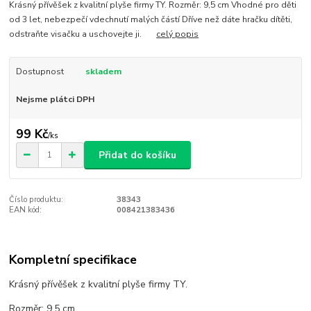
Krásný přívěšek z kvalitní plyše firmy TY. Rozměr: 9,5 cm Vhodné pro děti
od 3 let, nebezpečí vdechnutí malých částí Dříve než dáte hračku dítěti,
odstraňte visačku a uschovejte ji.
celý popis
Dostupnost
skladem
Nejsme plátci DPH
99 Kč
/
ks
Přidat do košíku
Číslo produktu:
38343
EAN kód:
008421383436
Kompletní specifikace
Krásný přívěšek z kvalitní plyše firmy TY.
Rozměr: 9,5 cm