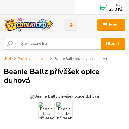
0
ks
za
0 Kč
Menu
Hledat
Úvod
Přívěšky, klíčenky....
Beanie Ballz přívěšek opice duhová
Beanie Ballz přívěšek opice
duhová