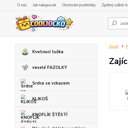
O nás
Jak nakupovat
Obchodní podmínky
Zpětný odběr ba
Úvod
P
Kvetoucí tužka
Zají
veselé FAZOLKY
Srdce se vzkazem
KLIKOŠ
KNOFLÍK ŠTĚSTÍ