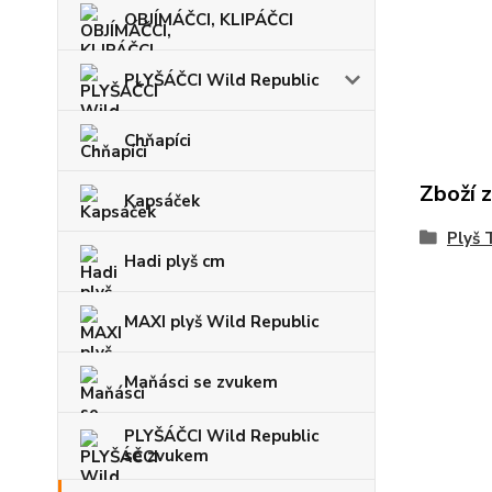
OBJÍMÁČCI, KLIPÁČCI
PLYŠÁČCI Wild Republic
Chňapíci
Zboží 
Kapsáček
Plyš 
Hadi plyš cm
MAXI plyš Wild Republic
Maňásci se zvukem
PLYŠÁČCI Wild Republic
se zvukem