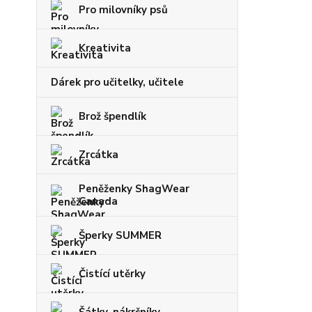
Pro milovníky psů
Kreativita
Dárek pro učitelky, učitele
Brož špendlík
Zrcátka
Peněženky ShagWear
Canada
Šperky SUMMER
Čistící utěrky