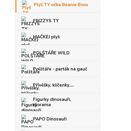
Plyš TY očka Beanie Boos
FRIZZYS TY
MAČKEJ plyš
POLŠTÁŘE WILD
Polštáře - parťák na gauč
Přívěšky, klíčenky....
Figurky dinosauři,
diorama
PAPO Dinosauři