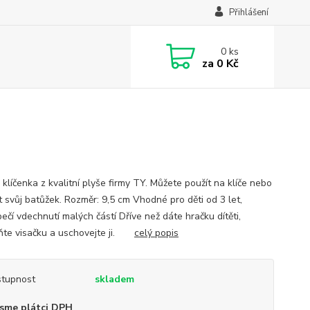
Přihlášení
0
ks
za
0 Kč
klíčenka z kvalitní plyše firmy TY. Můžete použít na klíče nebo
t svůj batůžek. Rozměr: 9,5 cm Vhodné pro děti od 3 let,
ečí vdechnutí malých částí Dříve než dáte hračku dítěti,
ňte visačku a uschovejte ji.
celý popis
tupnost
skladem
sme plátci DPH