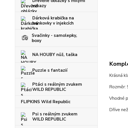
Dřevěné oblázky s milými
vzkazy
Dárková krabička na
bankovky v injekcích
Svačinky - samolepky,
boxy
NA HOUBY nůž, taška
Komple
Puzzle s fantazií
Krásná kl
Ptáci s reálným zvukem
Rozměr: 
WILD REPUBLIC
Vhodné pr
FLIPKINS Wild Republic
Dříve než
Psi s reálným zvukem
WILD REPUBLIC