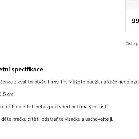
99
Číslo p
tní specifikace
íčenka z kvalitní plyše firmy TY. Můžete použít na klíče nebo ozd
9,5 cm
o děti od 3 let, nebezpečí vdechnutí malých částí
 dáte hračku dítěti, odstraňte visačku a uschovejte ji.