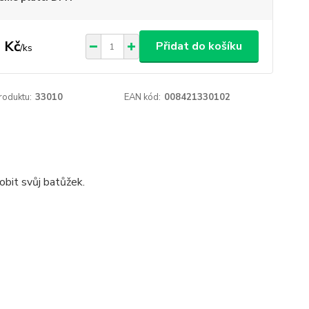
 Kč
Přidat do košíku
/
ks
roduktu:
33010
EAN kód:
008421330102
obit svůj batůžek.