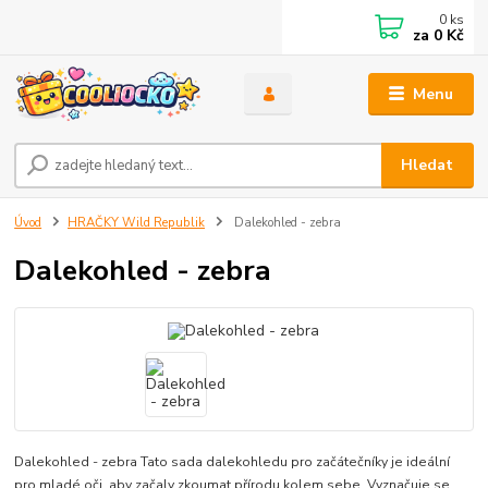
0
ks
za
0 Kč
Menu
Hledat
Úvod
HRAČKY Wild Republik
Dalekohled - zebra
Dalekohled - zebra
Dalekohled - zebra Tato sada dalekohledu pro začátečníky je ideální
pro mladé oči, aby začaly zkoumat přírodu kolem sebe. Vyznačuje se