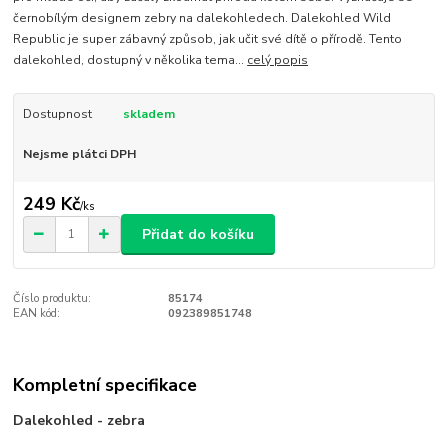
černobílým designem zebry na dalekohledech. Dalekohled Wild
Republic je super zábavný způsob, jak učit své dítě o přírodě. Tento
dalekohled, dostupný v několika tema...
celý popis
Dostupnost
skladem
Nejsme plátci DPH
249 Kč
/
ks
Přidat do košíku
Číslo produktu:
85174
EAN kód:
092389851748
Kompletní specifikace
Dalekohled - zebra