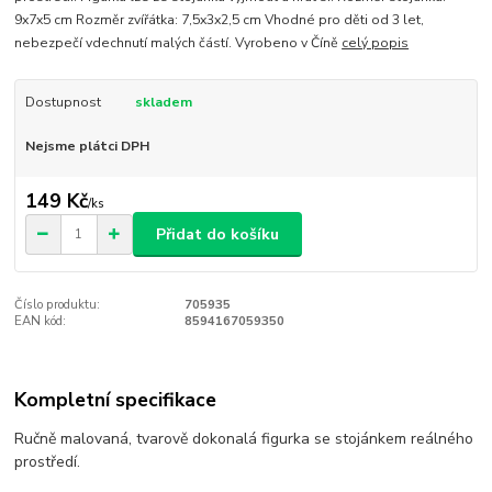
9x7x5 cm Rozměr zvířátka: 7,5x3x2,5 cm Vhodné pro děti od 3 let,
nebezpečí vdechnutí malých částí. Vyrobeno v Číně
celý popis
Dostupnost
skladem
Nejsme plátci DPH
149 Kč
/
ks
Přidat do košíku
Číslo produktu:
705935
EAN kód:
8594167059350
Kompletní specifikace
Ručně malovaná, tvarově dokonalá figurka se stojánkem reálného
prostředí.