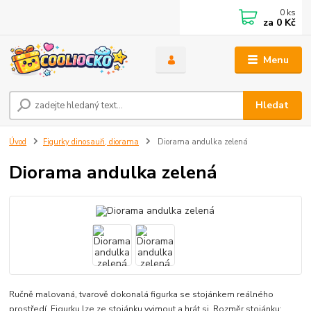
0
ks
za
0 Kč
Menu
Hledat
Úvod
Figurky dinosauři, diorama
Diorama andulka zelená
Diorama andulka zelená
Ručně malovaná, tvarově dokonalá figurka se stojánkem reálného
prostředí. Figurku lze ze stojánku vyjmout a hrát si. Rozměr stojánku: