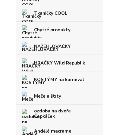
Tkaničky COOL
Chytré produkty
NAŽEHLOVAČKY
HRAČKY Wild Republik
KOSTÝMY na karneval
Meče a štíty
ozdoba na dveře
Čapkáček
Andělé macrame