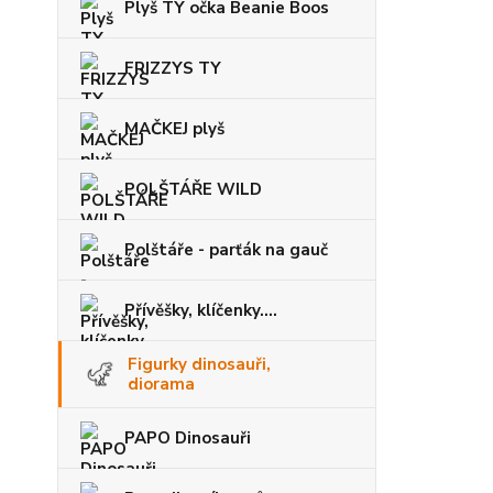
Plyš TY očka Beanie Boos
FRIZZYS TY
MAČKEJ plyš
POLŠTÁŘE WILD
Polštáře - parťák na gauč
Přívěšky, klíčenky....
Figurky dinosauři,
diorama
PAPO Dinosauři