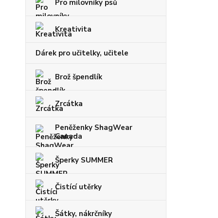
Pro milovníky psů
Kreativita
Dárek pro učitelky, učitele
Brož špendlík
Zrcátka
Peněženky ShagWear
Canada
Šperky SUMMER
Čistící utěrky
Šátky, nákrčníky