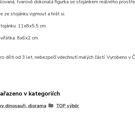
ovaná, tvarově dokonalá figurka se stojánkem reálného prostře
ze ze stojánku vyjmout a hrát si.
tojánku: 11x8x5,5 cm
vířátka: 8x6x2 cm
o děti od 3 let, nebezpečí vdechnutí malých částí. Vyrobeno v Č
zařazeno v kategoriích
ky dinosauři, diorama
TOP výběr