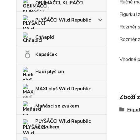
Ručně mal
OBJÍMÁČCI, KLIPÁČCI
Figurku l
PLYŠÁČCI Wild Republic
Rozměr s
Chňapíci
Rozměr z
Kapsáček
Vhodné pr
Hadi plyš cm
MAXI plyš Wild Republic
Zboží 
Maňásci se zvukem
Figur
PLYŠÁČCI Wild Republic
se zvukem