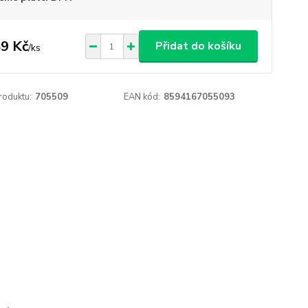
9 Kč
Přidat do košíku
/
ks
roduktu:
705509
EAN kód:
8594167055093