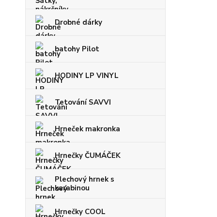
Drobné dárky
batohy Pilot
HODINY LP VINYL
Tetování SAVVI
Hrneček makronka
Hrnečky ČUMÁČEK
Plechový hrnek s
karabinou
Hrnečky COOL