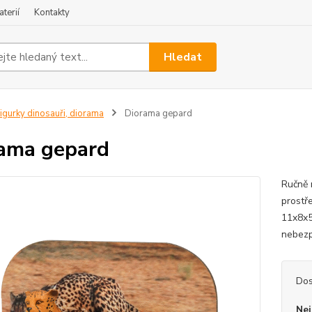
terií
Kontakty
Hledat
igurky dinosauři, diorama
Diorama gepard
ama gepard
Ručně 
prostře
11x8x5
nebezp
Dos
Nej