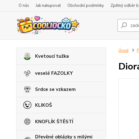
O nás
Jak nakupovat
Obchodní podmínky
Zpětný odběr ba
Úvod
F
Kvetoucí tužka
Dior
veselé FAZOLKY
Srdce se vzkazem
KLIKOŠ
KNOFLÍK ŠTĚSTÍ
Dřevěné oblázky s milými