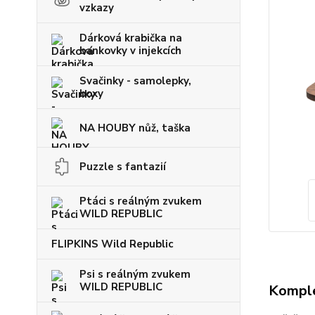
vzkazy
Dárková krabička na
bankovky v injekcích
Svačinky - samolepky,
boxy
NA HOUBY nůž, taška
Puzzle s fantazií
Ptáci s reálným zvukem
WILD REPUBLIC
FLIPKINS Wild Republic
Psi s reálným zvukem
WILD REPUBLIC
Komple