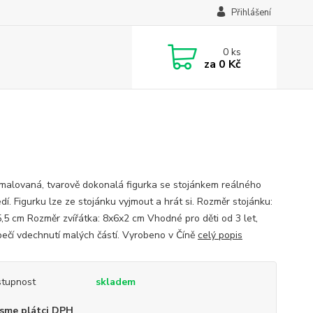
Přihlášení
0
ks
za
0 Kč
malovaná, tvarově dokonalá figurka se stojánkem reálného
dí. Figurku lze ze stojánku vyjmout a hrát si. Rozměr stojánku:
,5 cm Rozměr zvířátka: 8x6x2 cm Vhodné pro děti od 3 let,
ečí vdechnutí malých částí. Vyrobeno v Číně
celý popis
tupnost
skladem
sme plátci DPH