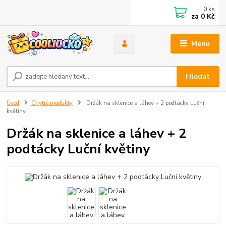
0
ks
za
0 Kč
Menu
Hledat
Úvod
Chytré produkty
Držák na sklenice a láhev + 2 podtácky Luční
květiny
Držák na sklenice a láhev + 2
podtácky Luční květiny