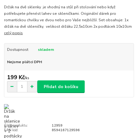
Držák na dvě sklenky je vhodný na stůl při stolování nebo když
potřebujete přenést lahev se skleničkami. Originální dárek pro
romantickou chvilku ve dvou nebo pro Vaše nejbližší. Set obsahuje: 1x
držák na dvě skleničky, velikost držáku 22,5x10cm 2x podtácek 10x10cm
celý popis
Dostupnost
skladem
Nejsme plátci DPH
199 Kč
/
ks
Přidat do košíku
Číslo produktu:
12959
EAN kód:
8594167129596