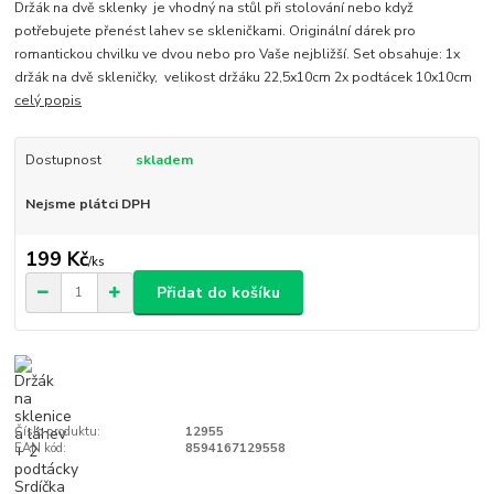
Držák na dvě sklenky je vhodný na stůl při stolování nebo když
potřebujete přenést lahev se skleničkami. Originální dárek pro
romantickou chvilku ve dvou nebo pro Vaše nejbližší. Set obsahuje: 1x
držák na dvě skleničky, velikost držáku 22,5x10cm 2x podtácek 10x10cm
celý popis
Dostupnost
skladem
Nejsme plátci DPH
199 Kč
/
ks
Přidat do košíku
Číslo produktu:
12955
EAN kód:
8594167129558