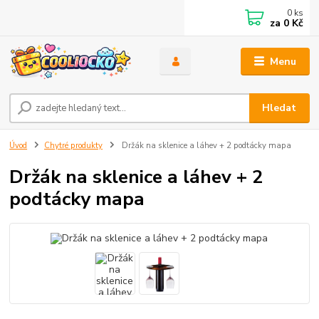
0
ks
za
0 Kč
Menu
Hledat
Úvod
Chytré produkty
Držák na sklenice a láhev + 2 podtácky mapa
Držák na sklenice a láhev + 2
podtácky mapa