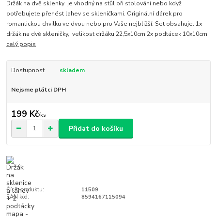
Držák na dvě sklenky je vhodný na stůl při stolování nebo když
potřebujete přenést lahev se skleničkami. Originální dárek pro
romantickou chvilku ve dvou nebo pro Vaše nejbližší. Set obsahuje: 1x
držák na dvě skleničky, velikost držáku 22,5x10cm 2x podtácek 10x10cm
celý popis
Dostupnost
skladem
Nejsme plátci DPH
199 Kč
/
ks
Přidat do košíku
Číslo produktu:
11509
EAN kód:
8594167115094