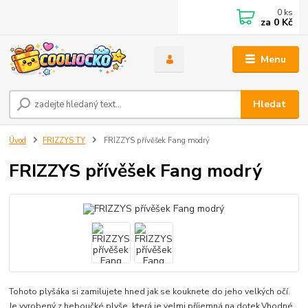
0
ks
za
0 Kč
Menu
Hledat
Úvod
FRIZZYS TY
FRIZZYS přívěšek Fang modrý
FRIZZYS přívěšek Fang modrý
Tohoto plyšáka si zamilujete hned jak se kouknete do jeho velkých očí.
Je vyrobený z heboučké plyše, která je velmi příjemná na dotek.Vhodné