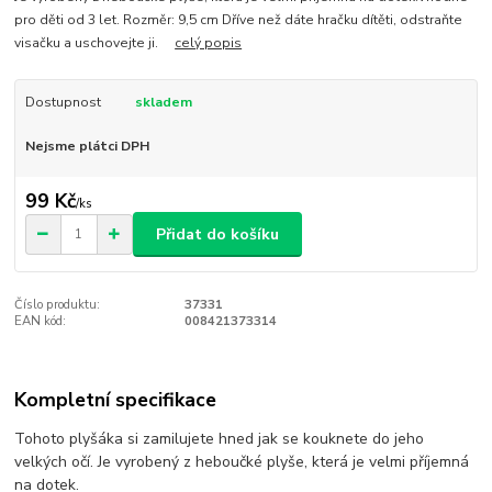
pro děti od 3 let. Rozměr: 9,5 cm Dříve než dáte hračku dítěti, odstraňte
visačku a uschovejte ji.
celý popis
Dostupnost
skladem
Nejsme plátci DPH
99 Kč
/
ks
Přidat do košíku
Číslo produktu:
37331
EAN kód:
008421373314
Kompletní specifikace
Tohoto plyšáka si zamilujete hned jak se kouknete do jeho
velkých očí. Je vyrobený z heboučké plyše, která je velmi příjemná
na dotek.