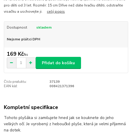
pro děti od 3 let. Rozměr: 15 cm Dříve než dáte hračku dítěti, odstraňte
visačku a uschovejte ji.
celý popis
Dostupnost
skladem
Nejsme plátci DPH
169 Kč
/
ks
Přidat do košíku
Číslo produktu:
37139
EAN kód:
008421371396
Kompletní specifikace
Tohoto plyšáka si zamilujete hned jak se kouknete do jeho
velkých očí. Je vyrobený z heboučké plyše, která je velmi příjemná
na dotek.