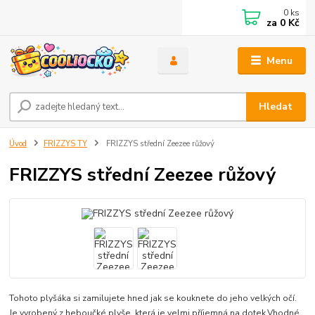
0
ks
za
0 Kč
Menu
Hledat
Úvod
FRIZZYS TY
FRIZZYS střední Zeezee růžový
FRIZZYS střední Zeezee růžový
Tohoto plyšáka si zamilujete hned jak se kouknete do jeho velkých očí.
Je vyrobený z heboučké plyše, která je velmi příjemná na dotek.Vhodné