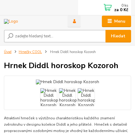
0
ks
za
0 Kč
Menu
Hledat
Úvod
Hrnečky COOL
Hrnek Diddl horoskop Kozoroh
Hrnek Diddl horoskop Kozoroh
Atraktivní hrneček s výstižnou charakteristikou každého znamení
zvěrokruhu v designu kolekce Diddl a jeho přátelé. Hrneček s detailně
propracovanými ozdobnými motivy je vhodný ke každodennímu užívání,