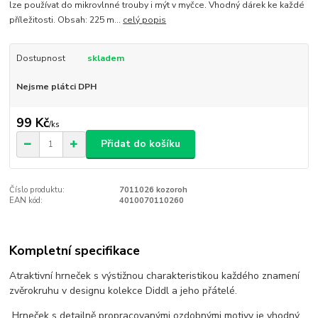
lze používat do mikrovlnné trouby i mýt v myčce. Vhodný dárek ke každé
příležitosti. Obsah: 225 m...
celý popis
Dostupnost
skladem
Nejsme plátci DPH
99 Kč
/
ks
Přidat do košíku
Číslo produktu:
7011026 kozoroh
EAN kód:
4010070110260
Kompletní specifikace
Atraktivní hrneček s výstižnou charakteristikou každého znamení
zvěrokruhu v designu kolekce Diddl a jeho přátelé.
Hrneček s detailně propracovanými ozdobnými motivy je vhodný