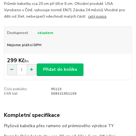
Průměr kabelky cca 20 cm při šířce 6 cm. Oficiální produkt USA.
Vyrobeno v Číně, vyhovuje normě EN71 Záruka 24 měsíců Vhodné pro
děti od 3let, nebezpečí vdechnutí malých částí
celý popis
Dostupnost
skladem
Nejsme plátci DPH
299 Kč
/
ks
Přidat do košíku
Číslo produktu:
95110
EAN kód:
008421951109
Kompletní specifikace
Plyšová kabelka přes rameno od prémiového výrobce TY