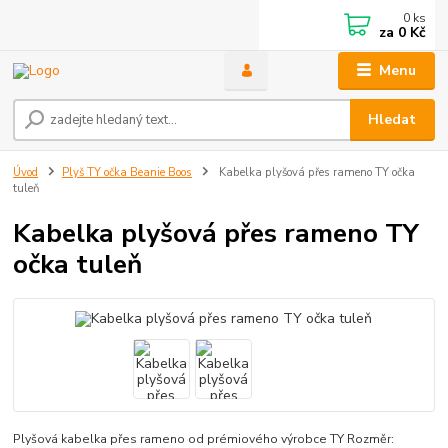
0
ks
za
0 Kč
Menu
Hledat
Úvod
Plyš TY očka Beanie Boos
Kabelka plyšová přes rameno TY očka
tuleň
Kabelka plyšová přes rameno TY
očka tuleň
Plyšová kabelka přes rameno od prémiového výrobce TY Rozměr: