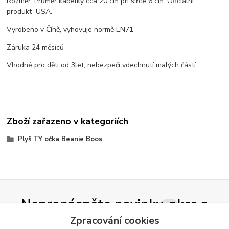
Rozměr: Průměr kabelky cca 20 cm při šířce 6 cm. Oficiální
produkt USA.
Vyrobeno v Číně, vyhovuje normě EN71
Záruka 24 měsíců
Vhodné pro děti od 3let, nebezpečí vdechnutí malých částí
Zboží zařazeno v kategoriích
Plyš TY očka Beanie Boos
Nepropásněte novinky, akce a
slevy!
Zpracování cookies