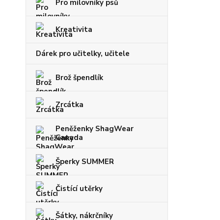
Pro milovníky psů
Kreativita
Dárek pro učitelky, učitele
Brož špendlík
Zrcátka
Peněženky ShagWear
Canada
Šperky SUMMER
Čistící utěrky
Šátky, nákrčníky