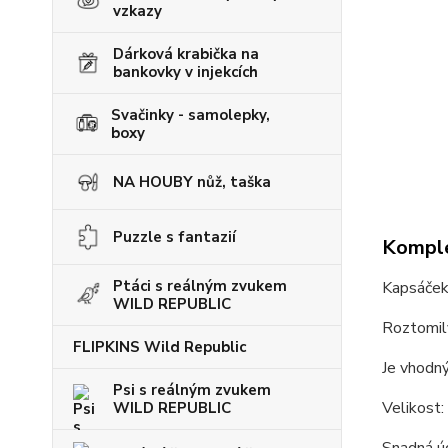
vzkazy
Dárková krabička na
bankovky v injekcích
Svačinky - samolepky,
boxy
NA HOUBY nůž, taška
Puzzle s fantazií
Komple
Ptáci s reálným zvukem
Kapsáček
WILD REPUBLIC
Roztomilý
FLIPKINS Wild Republic
Je vhodný
Psi s reálným zvukem
Velikost:
WILD REPUBLIC