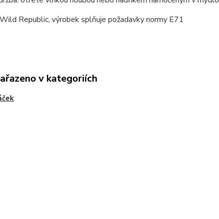
držba: otřete vlhkou houbou nebo hadříkem namočeným v mýdlové
 Wild Republic, výrobek splňuje požadavky normy E71
zařazeno v kategoriích
áček