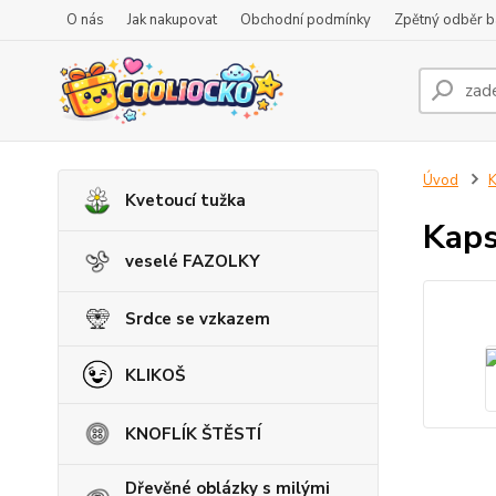
O nás
Jak nakupovat
Obchodní podmínky
Zpětný odběr ba
Úvod
K
Kvetoucí tužka
Kaps
veselé FAZOLKY
Srdce se vzkazem
KLIKOŠ
KNOFLÍK ŠTĚSTÍ
Dřevěné oblázky s milými