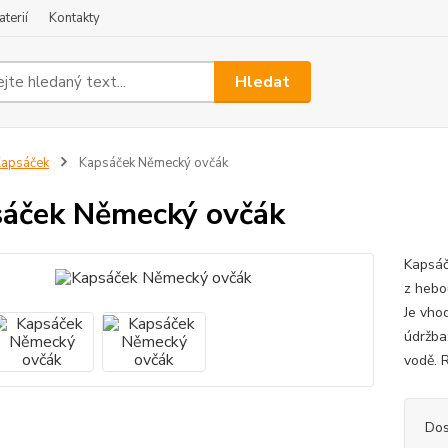
terií
Kontakty
Hledat
apsáček
Kapsáček Německý ovčák
áček Německý ovčák
Kapsáč
z hebo
Je vho
údržba
vodě. R
Dos