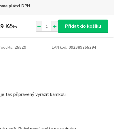
sme plátci DPH
9 Kč
Přidat do košíku
/
ks
roduktu:
25529
EAN kód:
092389255294
e tak připravený vyrazit kamkoli.