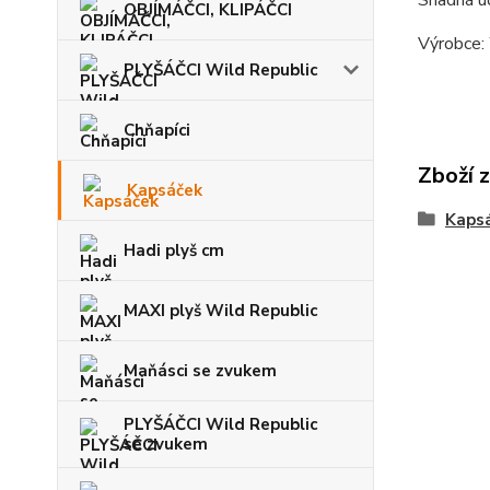
Snadná ú
OBJÍMÁČCI, KLIPÁČCI
Výrobce:
PLYŠÁČCI Wild Republic
Chňapíci
Zboží 
Kapsáček
Kaps
Hadi plyš cm
MAXI plyš Wild Republic
Maňásci se zvukem
PLYŠÁČCI Wild Republic
se zvukem