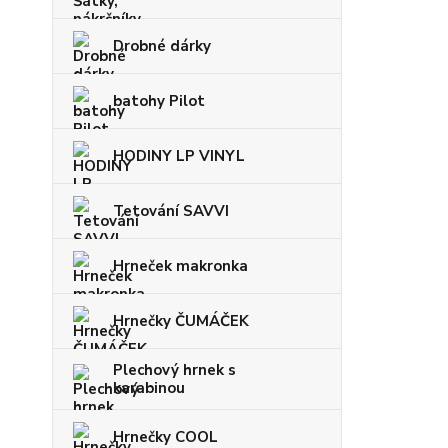
Drobné dárky
batohy Pilot
HODINY LP VINYL
Tetování SAVVI
Hrneček makronka
Hrnečky ČUMÁČEK
Plechový hrnek s
karabinou
Hrnečky COOL