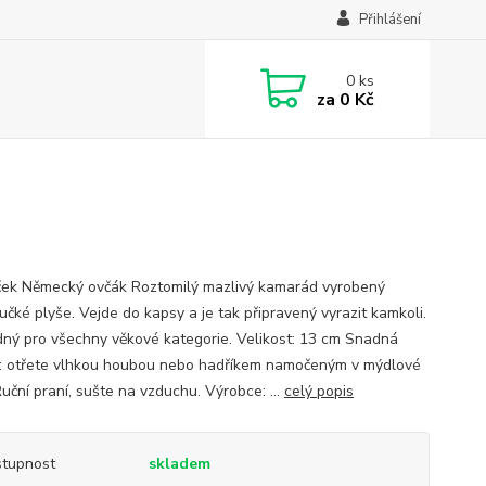
Přihlášení
0
ks
za
0 Kč
ek Německý ovčák Roztomilý mazlivý kamarád vyrobený
učké plyše. Vejde do kapsy a je tak připravený vyrazit kamkoli.
dný pro všechny věkové kategorie. Velikost: 13 cm Snadná
: otřete vlhkou houbou nebo hadříkem namočeným v mýdlové
uční praní, sušte na vzduchu. Výrobce: ...
celý popis
tupnost
skladem