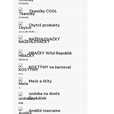
Tkaničky COOL
Chytré produkty
NAŽEHLOVAČKY
HRAČKY Wild Republik
KOSTÝMY na karneval
Meče a štíty
ozdoba na dveře
Čapkáček
Andělé macrame