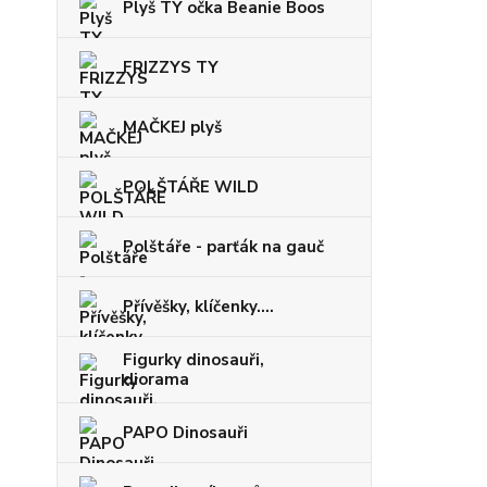
Plyš TY očka Beanie Boos
FRIZZYS TY
MAČKEJ plyš
POLŠTÁŘE WILD
Polštáře - parťák na gauč
Přívěšky, klíčenky....
Figurky dinosauři,
diorama
PAPO Dinosauři