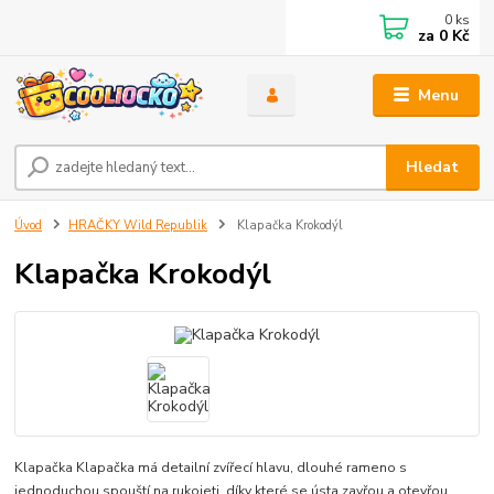
0
ks
za
0 Kč
Menu
Hledat
Úvod
HRAČKY Wild Republik
Klapačka Krokodýl
Klapačka Krokodýl
Klapačka Klapačka má detailní zvířecí hlavu, dlouhé rameno s
jednoduchou spouští na rukojeti, díky které se ústa zavřou a otevřou.