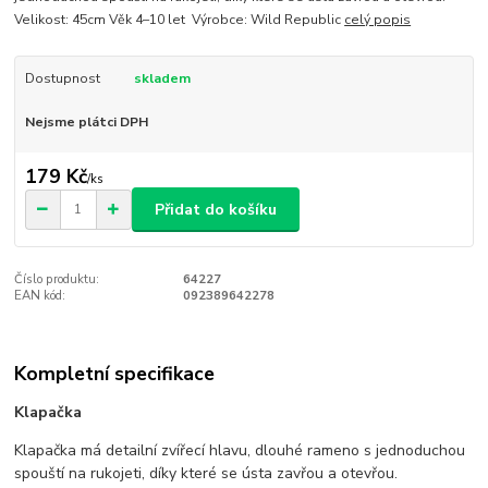
Velikost: 45cm Věk 4–10 let Výrobce: Wild Republic
celý popis
Dostupnost
skladem
Nejsme plátci DPH
179 Kč
/
ks
Přidat do košíku
Číslo produktu:
64227
EAN kód:
092389642278
Kompletní specifikace
Klapačka
Klapačka má detailní zvířecí hlavu, dlouhé rameno s jednoduchou
spouští na rukojeti, díky které se ústa zavřou a otevřou.