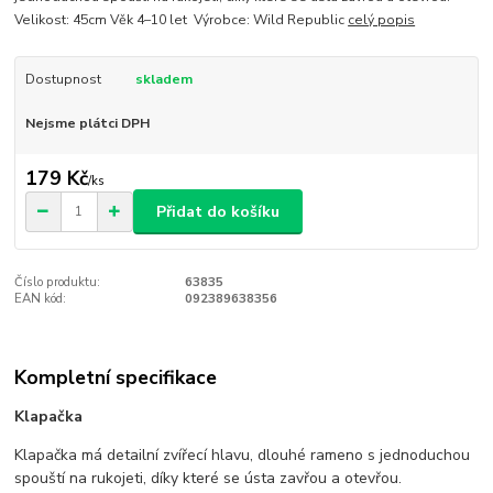
Velikost: 45cm Věk 4–10 let Výrobce: Wild Republic
celý popis
Dostupnost
skladem
Nejsme plátci DPH
179 Kč
/
ks
Přidat do košíku
Číslo produktu:
63835
EAN kód:
092389638356
Kompletní specifikace
Klapačka
Klapačka má detailní zvířecí hlavu, dlouhé rameno s jednoduchou
spouští na rukojeti, díky které se ústa zavřou a otevřou.