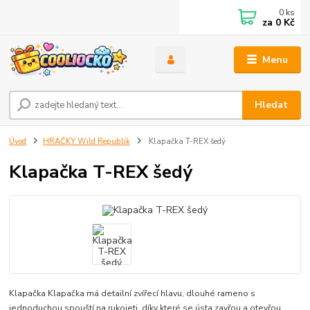
0
ks
za
0 Kč
Menu
Hledat
Úvod
HRAČKY Wild Republik
Klapačka T-REX šedý
Klapačka T-REX šedý
Klapačka Klapačka má detailní zvířecí hlavu, dlouhé rameno s
jednoduchou spouští na rukojeti, díky které se ústa zavřou a otevřou.