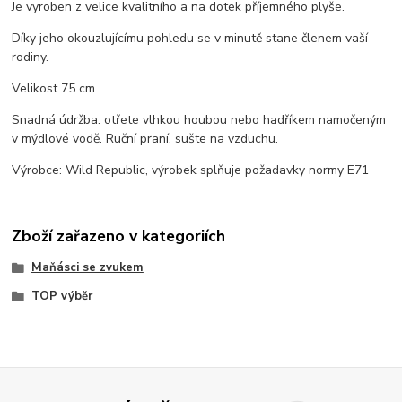
Je vyroben z velice kvalitního a na dotek příjemného plyše.
Díky jeho okouzlujícímu pohledu se v minutě stane členem vaší
rodiny.
Velikost 75 cm
Snadná údržba: otřete vlhkou houbou nebo hadříkem namočeným
v mýdlové vodě. Ruční praní, sušte na vzduchu.
Výrobce: Wild Republic, výrobek splňuje požadavky normy E71
Zboží zařazeno v kategoriích
Maňásci se zvukem
TOP výběr