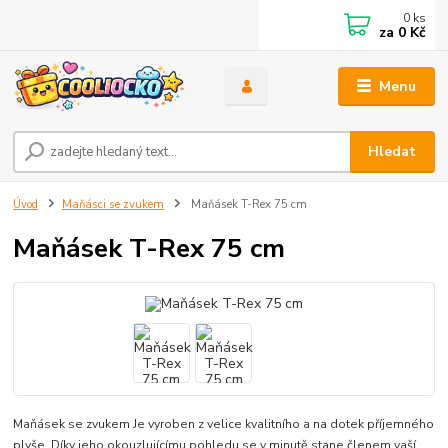
0
ks
za
0 Kč
Menu
Hledat
Úvod
Maňásci se zvukem
Maňásek T-Rex 75 cm
Maňásek T-Rex 75 cm
Maňásek se zvukem Je vyroben z velice kvalitního a na dotek příjemného
plyše. Díky jeho okouzlujícímu pohledu se v minutě stane členem vaší