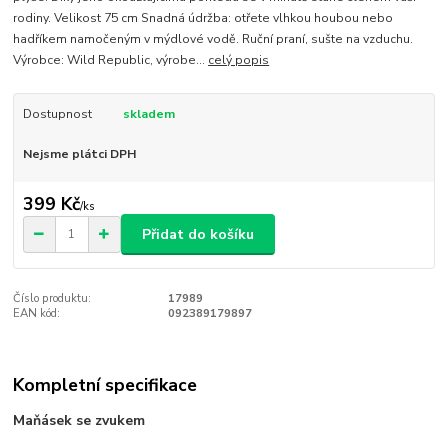
rodiny. Velikost 75 cm Snadná údržba: otřete vlhkou houbou nebo
hadříkem namočeným v mýdlové vodě. Ruční praní, sušte na vzduchu.
Výrobce: Wild Republic, výrobe...
celý popis
Dostupnost
skladem
Nejsme plátci DPH
399 Kč
/
ks
Přidat do košíku
Číslo produktu:
17989
EAN kód:
092389179897
Kompletní specifikace
Maňásek se zvukem