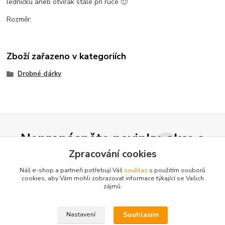
ledničku aneb otvírák stále při ruce 🙂
Rozměr:
Zboží zařazeno v kategoriích
Drobné dárky
Nepropásněte novinky, akce a
slevy!
Zpracování cookies
Náš e-shop a partneři potřebují Váš
souhlas
s použitím souborů
cookies, aby Vám mohli zobrazovat informace týkající se Vašich
Přihlásit se
zájmů.
Souhlasím se
zpracováním osobních údajů
za účelem rozesílky newsletteru.
Souhlasím
Nastavení
Můžete se kdykoli odhlásit. Zasíláme jednou za 14 dní.