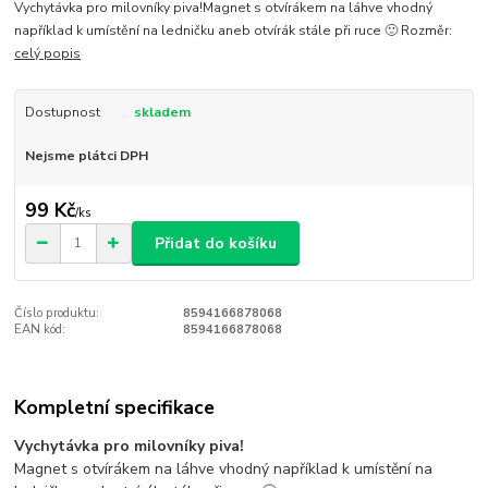
Vychytávka pro milovníky piva!Magnet s otvírákem na láhve vhodný
například k umístění na ledničku aneb otvírák stále při ruce 🙂 Rozměr:
celý popis
Dostupnost
skladem
Nejsme plátci DPH
99 Kč
/
ks
Přidat do košíku
Číslo produktu:
8594166878068
EAN kód:
8594166878068
Kompletní specifikace
Vychytávka pro milovníky piva!
Magnet s otvírákem na láhve vhodný například k umístění na