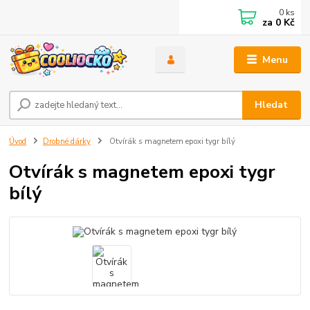
0
ks
za
0 Kč
Menu
Hledat
Úvod
Drobné dárky
Otvírák s magnetem epoxi tygr bílý
Otvírák s magnetem epoxi tygr
bílý