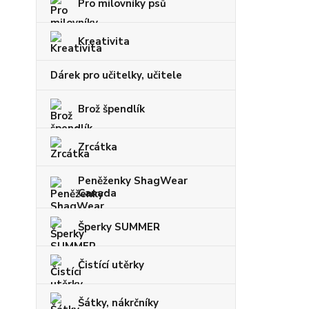
Pro milovníky psů
Kreativita
Dárek pro učitelky, učitele
Brož špendlík
Zrcátka
Peněženky ShagWear
Canada
Šperky SUMMER
Čistící utěrky
Šátky, nákrčníky