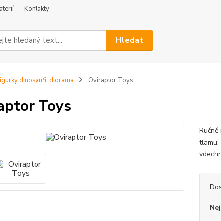
terií
Kontakty
Hledat
igurky dinosauři, diorama
Oviraptor Toys
aptor Toys
Ručně 
tlamu.
vdechn
Dos
Nej