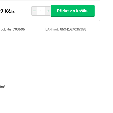
9 Kč
Přidat do košíku
/
ks
roduktu:
703595
EAN kód:
8594167035958
íně