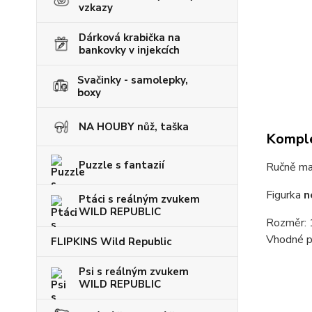
vzkazy
Dárková krabička na
bankovky v injekcích
Svačinky - samolepky,
boxy
NA HOUBY nůž, taška
Komple
Puzzle s fantazií
Ručně mal
Figurka
n
Ptáci s reálným zvukem
WILD REPUBLIC
Rozměr: 
Vhodné pr
FLIPKINS Wild Republic
Psi s reálným zvukem
WILD REPUBLIC