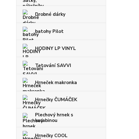
Drobné dárky
batohy Pilot
HODINY LP VINYL
Tetování SAVVI
Hrneček makronka
Hrnečky ČUMÁČEK
Plechový hrnek s
karabinou
Hrnečky COOL