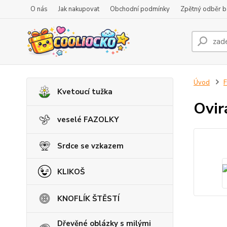
O nás
Jak nakupovat
Obchodní podmínky
Zpětný odběr ba
Úvod
F
Kvetoucí tužka
Ovir
veselé FAZOLKY
Srdce se vzkazem
KLIKOŠ
KNOFLÍK ŠTĚSTÍ
Dřevěné oblázky s milými