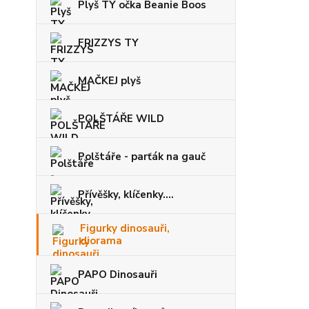
Plyš TY očka Beanie Boos
FRIZZYS TY
MAČKEJ plyš
POLŠTÁŘE WILD
Polštáře - parťák na gauč
Přívěšky, klíčenky....
Figurky dinosauři,
diorama
PAPO Dinosauři