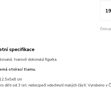
19
Číslo p
tní specifikace
ovaná, tvarově dokonalá figurka.
emá otvírací tlamu.
12,5x5x8 cm
o děti od 3 let, nebezpečí vdechnutí malých částí. Vyrobeno v Č