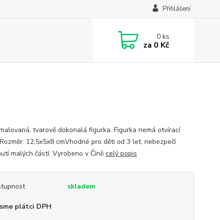
Přihlášení
0
ks
za
0 Kč
malovaná, tvarově dokonalá figurka. Figurka nemá otvírací
 Rozměr: 12,5x5x8 cmVhodné pro děti od 3 let, nebezpečí
utí malých částí. Vyrobeno v Číně
celý popis
tupnost
skladem
sme plátci DPH