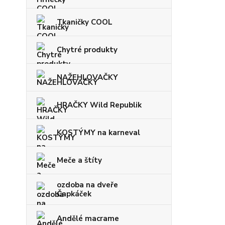
Tkaničky COOL
Chytré produkty
NAŽEHLOVAČKY
HRAČKY Wild Republik
KOSTÝMY na karneval
Meče a štíty
ozdoba na dveře
Čapkáček
Andělé macrame