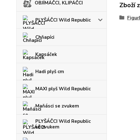
OBJÍMÁČCI, KLIPÁČCI
Zboží 
Figur
PLYŠÁČCI Wild Republic
Chňapíci
Kapsáček
Hadi plyš cm
MAXI plyš Wild Republic
Maňásci se zvukem
PLYŠÁČCI Wild Republic
se zvukem