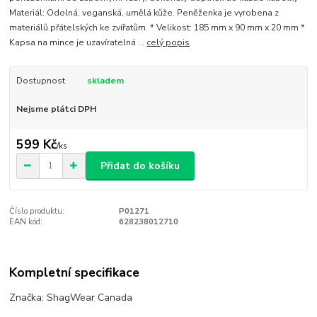
Materiál: Odolná, veganská, umělá kůže. Peněženka je vyrobena z
materiálů přátelských ke zvířatům. * Velikost: 185 mm x 90 mm x 20 mm *
Kapsa na mince je uzavíratelná ...
celý popis
Dostupnost
skladem
Nejsme plátci DPH
599 Kč
/
ks
Přidat do košíku
Číslo produktu:
P01271
EAN kód:
628238012710
Kompletní specifikace
Značka: ShagWear Canada