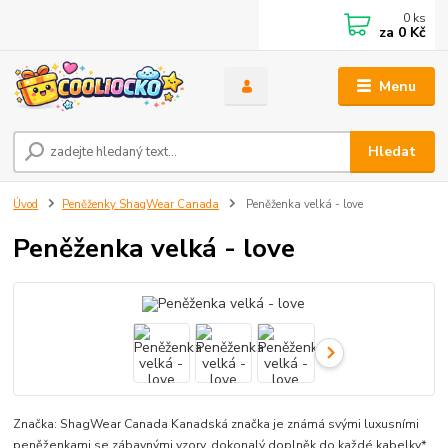
0
ks
za
0 Kč
Menu
Hledat
Úvod
Peněženky ShagWear Canada
Peněženka velká - love
Peněženka velká - love
Značka: ShagWear Canada Kanadská značka je známá svými luxusními
peněženkami se zábavnými vzory, dokonalý doplněk do každé kabelky*