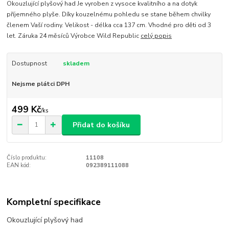
Okouzlující plyšový had Je vyroben z vysoce kvalitního a na dotyk
příjemného plyše. Díky kouzelnému pohledu se stane během chvilky
členem Vaší rodiny. Velikost - délka cca 137 cm. Vhodné pro děti od 3
let. Záruka 24 měsíců Výrobce Wild Republic
celý popis
Dostupnost
skladem
Nejsme plátci DPH
499 Kč
/
ks
Přidat do košíku
Číslo produktu:
11108
EAN kód:
092389111088
Kompletní specifikace
Okouzlující plyšový had