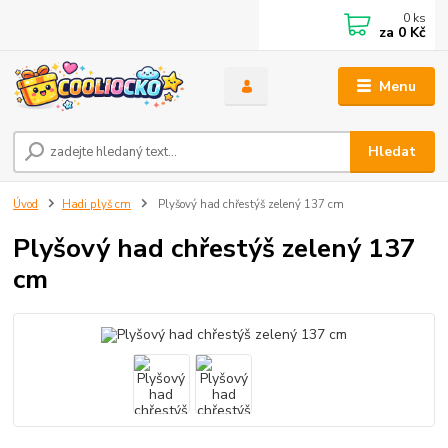
0
ks
za
0 Kč
Menu
Hledat
Úvod
Hadi plyš cm
Plyšový had chřestýš zelený 137 cm
Plyšový had chřestýš zelený 137
cm