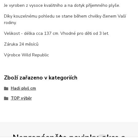
Je vyroben z vysoce kvalitního a na dotyk příjemného plyše.
Díky kouzelnému pohledu se stane během chvilky členem Vaší
rodiny.
Velikost - délka cca 137 cm. Vhodné pro děti od 3 let.
Záruka 24 měsíců
Výrobce Wild Republic
Zboží zařazeno v kategoriích
Hadi plyš cm
TOP výběr
Nepropásněte novinky, akce a