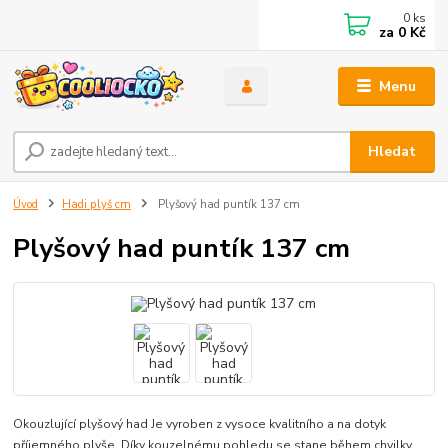
0
ks
za
0 Kč
Menu
Hledat
Úvod
Hadi plyš cm
Plyšový had puntík 137 cm
Plyšový had puntík 137 cm
Okouzlující plyšový had Je vyroben z vysoce kvalitního a na dotyk
příjemného plyše. Díky kouzelnému pohledu se stane během chvilky