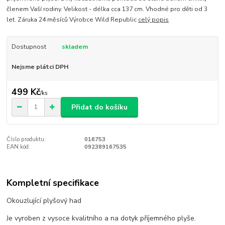
členem Vaší rodiny. Velikost - délka cca 137 cm. Vhodné pro děti od 3
let. Záruka 24 měsíců Výrobce Wild Republic
celý popis
Dostupnost
skladem
Nejsme plátci DPH
499 Kč
/
ks
Přidat do košíku
Číslo produktu:
016753
EAN kód:
092389167535
Kompletní specifikace
Okouzlující plyšový had
Je vyroben z vysoce kvalitního a na dotyk příjemného plyše.