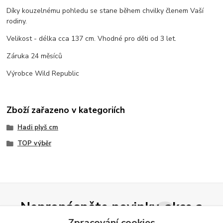
Díky kouzelnému pohledu se stane během chvilky členem Vaší
rodiny.
Velikost - délka cca 137 cm. Vhodné pro děti od 3 let.
Záruka 24 měsíců
Výrobce Wild Republic
Zboží zařazeno v kategoriích
Hadi plyš cm
TOP výběr
Nepropásněte novinky, akce a
Zpracování cookies