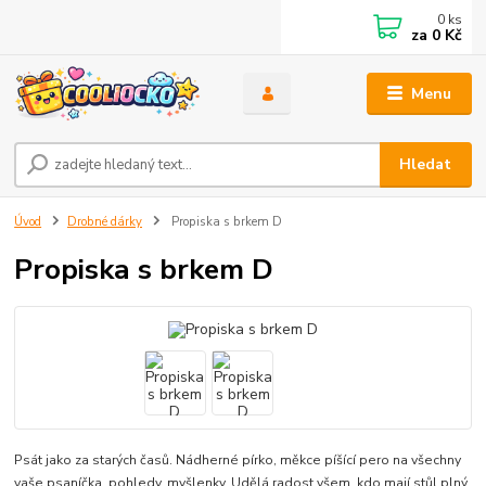
0
ks
za
0 Kč
Menu
Hledat
Úvod
Drobné dárky
Propiska s brkem D
Propiska s brkem D
Psát jako za starých časů. Nádherné pírko, měkce píšící pero na všechny
vaše psaníčka, pohledy, myšlenky. Udělá radost všem, kdo mají stůl plný