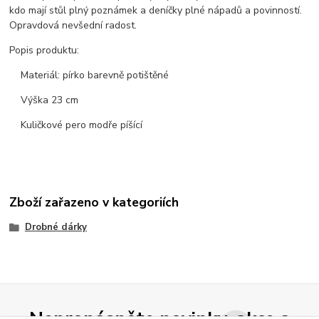
kdo mají stůl plný poznámek a deníčky plné nápadů a povinností.
Opravdová nevšední radost.
Popis produktu:
Materiál: pírko barevně potištěné
Výška 23 cm
Kuličkové pero modře píšící
Zboží zařazeno v kategoriích
Drobné dárky
Nepropásněte novinky, akce a