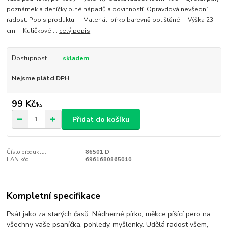
poznámek a deníčky plné nápadů a povinností. Opravdová nevšední
radost. Popis produktu: Materiál: pírko barevně potištěné Výška 23
cm Kuličkové ...
celý popis
Dostupnost
skladem
Nejsme plátci DPH
99 Kč
/
ks
Přidat do košíku
Číslo produktu:
86501 D
EAN kód:
6961680865010
Kompletní specifikace
Psát jako za starých časů. Nádherné pírko, měkce píšící pero na
všechny vaše psaníčka, pohledy, myšlenky. Udělá radost všem,