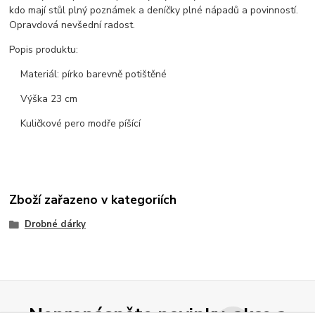
kdo mají stůl plný poznámek a deníčky plné nápadů a povinností.
Opravdová nevšední radost.
Popis produktu:
Materiál: pírko barevně potištěné
Výška 23 cm
Kuličkové pero modře píšící
Zboží zařazeno v kategoriích
Drobné dárky
Nepropásněte novinky, akce a