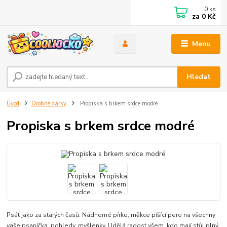
0
ks
za
0 Kč
Menu
Hledat
Úvod
Drobné dárky
Propiska s brkem srdce modré
Propiska s brkem srdce modré
Psát jako za starých časů. Nádherné pírko, měkce píšící pero na všechny
vaše psaníčka, pohledy, myšlenky. Udělá radost všem, kdo mají stůl plný