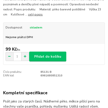
poznámek a deníčky plné nápadů a povinností. Opravdová nevšední
radost. Popis produktu: Materiál: pírko barevně potištěné Výška 23
cm Kuličkové ...
celý popis
Dostupnost
skladem
Nejsme plátci DPH
99 Kč
/
ks
Přidat do košíku
Číslo produktu:
85131 B
EAN kód:
6961680851310
Kompletní specifikace
Psát jako za starých časů. Nádherné pírko, měkce píšící pero na
všechny vaše psaníčka, pohledy, myšlenky. Udělá radost všem,