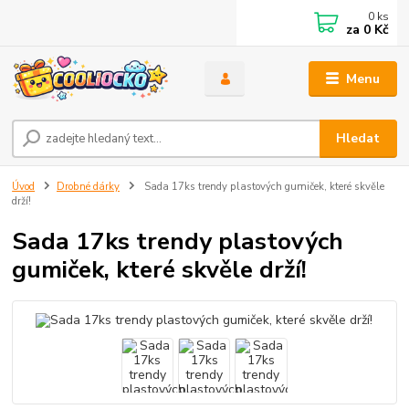
0
ks
za
0 Kč
Menu
Hledat
Úvod
Drobné dárky
Sada 17ks trendy plastových gumiček, které skvěle
drží!
Sada 17ks trendy plastových
gumiček, které skvěle drží!