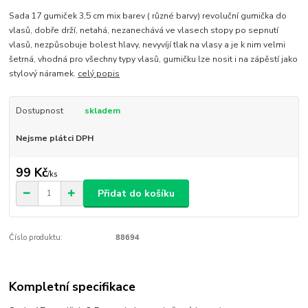
Sada 17 gumiček 3,5 cm mix barev ( různé barvy) revoluční gumička do
vlasů, dobře drží, netahá, nezanechává ve vlasech stopy po sepnutí
vlasů, nezpůsobuje bolest hlavy, nevyvíjí tlak na vlasy a je k nim velmi
šetrná, vhodná pro všechny typy vlasů, gumičku lze nosit i na zápěstí jako
stylový náramek.
celý popis
Dostupnost
skladem
Nejsme plátci DPH
99 Kč
/
ks
Přidat do košíku
Číslo produktu:
88694
Kompletní specifikace