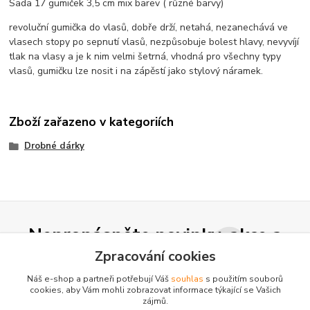
Sada 17 gumiček 3,5 cm mix barev ( různé barvy)
revoluční gumička do vlasů, dobře drží, netahá, nezanechává ve
vlasech stopy po sepnutí vlasů, nezpůsobuje bolest hlavy, nevyvíjí
tlak na vlasy a je k nim velmi šetrná, vhodná pro všechny typy
vlasů, gumičku lze nosit i na zápěstí jako stylový náramek.
Zboží zařazeno v kategoriích
Drobné dárky
Nepropásněte novinky, akce a
slevy!
Zpracování cookies
Náš e-shop a partneři potřebují Váš
souhlas
s použitím souborů
cookies, aby Vám mohli zobrazovat informace týkající se Vašich
Přihlásit se
zájmů.