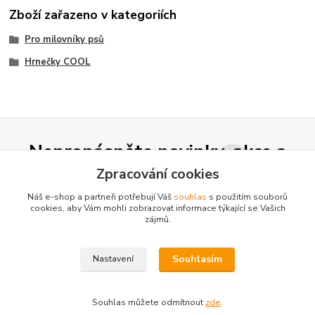
Zboží zařazeno v kategoriích
Pro milovníky psů
Hrnečky COOL
Nepropásněte novinky, akce a
slevy!
Zpracování cookies
Náš e-shop a partneři potřebují Váš
souhlas
s použitím souborů
cookies, aby Vám mohli zobrazovat informace týkající se Vašich
Přihlásit se
zájmů.
Souhlasím se
zpracováním osobních údajů
za účelem rozesílky newsletteru.
Souhlasím
Nastavení
Můžete se kdykoli odhlásit. Zasíláme jednou za 14 dní.
Souhlas můžete odmítnout
zde
.
Vytvořeno na
Eshop-rychle.cz