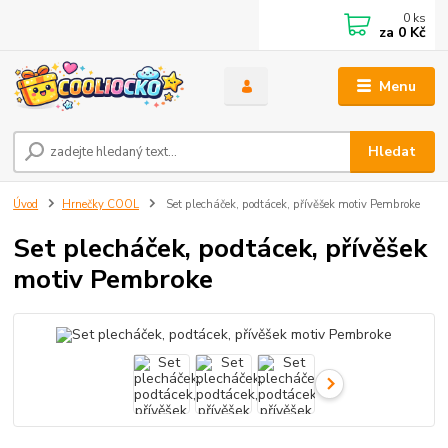
0
ks
za
0 Kč
Menu
Hledat
Úvod
Hrnečky COOL
Set plecháček, podtácek, přívěšek motiv Pembroke
Set plecháček, podtácek, přívěšek
motiv Pembroke