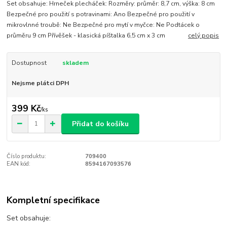
Set obsahuje: Hrneček plecháček: Rozměry: průměr: 8,7 cm, výška: 8 cm
Bezpečné pro použití s potravinami: Ano Bezpečné pro použití v
mikrovlnné troubě: Ne Bezpečné pro mytí v myčce: Ne Podtácek o
průměru 9 cm Přívěšek - klasická píštalka 6,5 cm x 3 cm
celý popis
Dostupnost
skladem
Nejsme plátci DPH
399 Kč
/
ks
Přidat do košíku
Číslo produktu:
709400
EAN kód:
8594167093576
Kompletní specifikace
Set obsahuje: