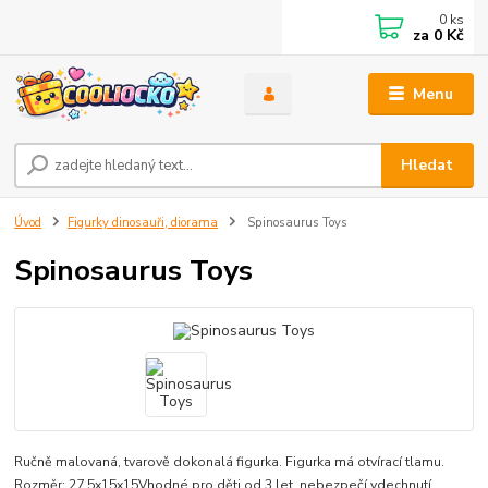
0
ks
za
0 Kč
Menu
Hledat
Úvod
Figurky dinosauři, diorama
Spinosaurus Toys
Spinosaurus Toys
Ručně malovaná, tvarově dokonalá figurka. Figurka má otvírací tlamu.
Rozměr: 27,5x15x15Vhodné pro děti od 3 let, nebezpečí vdechnutí