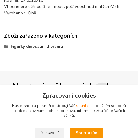
Rozměr: 27,5x15x15
Vhodné pro děti od 3 let, nebezpečí vdechnutí malých částí.
Vyrobeno v Číně
Zboží zařazeno v kategoriích
Figurky dinosauři, diorama
Nepropásněte novinky, akce a
slevy!
Zpracování cookies
Náš e-shop a partneři potřebují Váš
souhlas
s použitím souborů
cookies, aby Vám mohli zobrazovat informace týkající se Vašich
Přihlásit se
zájmů.
Souhlasím se
zpracováním osobních údajů
za účelem rozesílky newsletteru.
Souhlasím
Nastavení
Můžete se kdykoli odhlásit. Zasíláme jednou za 14 dní.