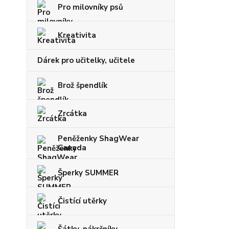
Pro milovníky psů
Kreativita
Dárek pro učitelky, učitele
Brož špendlík
Zrcátka
Peněženky ShagWear
Canada
Šperky SUMMER
Čistící utěrky