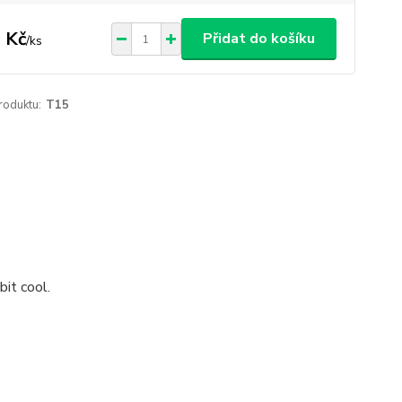
 Kč
Přidat do košíku
/
ks
roduktu:
T15
bit cool.