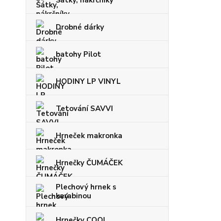
Šátky, nákrčníky
Drobné dárky
batohy Pilot
HODINY LP VINYL
Tetování SAVVI
Hrneček makronka
Hrnečky ČUMÁČEK
Plechový hrnek s
karabinou
Hrnečky COOL