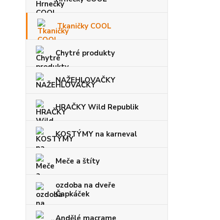
Tkaničky COOL
Chytré produkty
NAŽEHLOVAČKY
HRAČKY Wild Republik
KOSTÝMY na karneval
Meče a štíty
ozdoba na dveře
Čapkáček
Andělé macrame