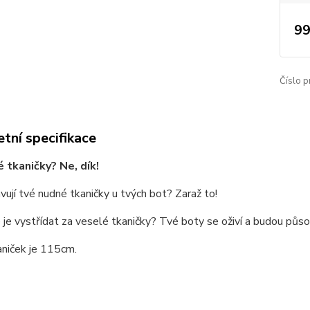
99
Číslo p
tní specifikace
 tkaničky? Ne, dík!
vují tvé nudné tkaničky u tvých bot? Zaraž to!
 je vystřídat za veselé tkaničky? Tvé boty se oživí a budou půso
aniček je 115cm.