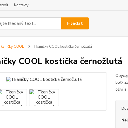
terií
Kontakty
Hledat
Tkaničky COOL
Tkaničky COOL kostička černožlutá
ičky COOL kostička černožlutá
Obyčej
bot? Za
oživí 
Dos
Nej