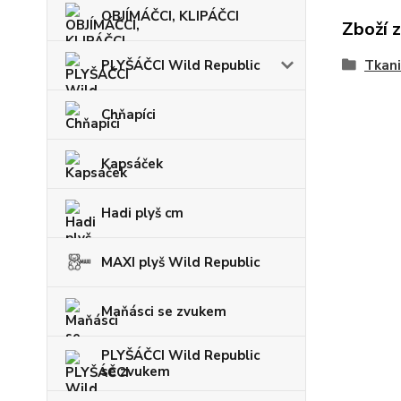
OBJÍMÁČCI, KLIPÁČCI
Zboží 
PLYŠÁČCI Wild Republic
Tkan
Chňapíci
Kapsáček
Hadi plyš cm
MAXI plyš Wild Republic
Maňásci se zvukem
PLYŠÁČCI Wild Republic
se zvukem