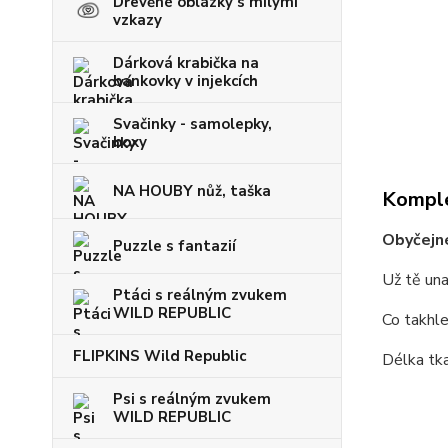
Dřevěné oblázky s milými
vzkazy
Dárková krabička na
bankovky v injekcích
Svačinky - samolepky,
boxy
NA HOUBY nůž, taška
Komple
Obyčejné
Puzzle s fantazií
Už tě una
Ptáci s reálným zvukem
WILD REPUBLIC
Co takhle
FLIPKINS Wild Republic
Délka tk
Psi s reálným zvukem
WILD REPUBLIC