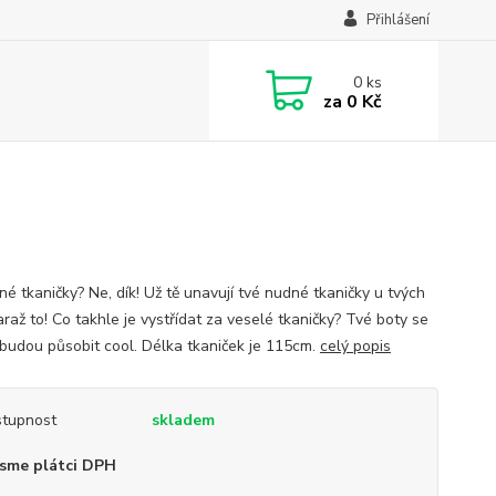
Přihlášení
0
ks
za
0 Kč
né tkaničky? Ne, dík! Už tě unavují tvé nudné tkaničky u tvých
raž to! Co takhle je vystřídat za veselé tkaničky? Tvé boty se
a budou působit cool. Délka tkaniček je 115cm.
celý popis
tupnost
skladem
sme plátci DPH