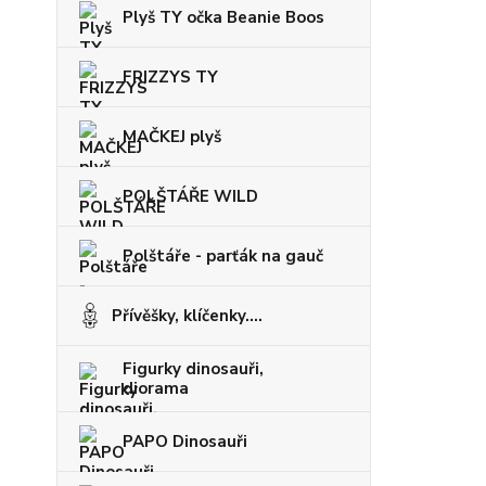
Plyš TY očka Beanie Boos
FRIZZYS TY
MAČKEJ plyš
POLŠTÁŘE WILD
Polštáře - parťák na gauč
Přívěšky, klíčenky....
Figurky dinosauři,
diorama
PAPO Dinosauři