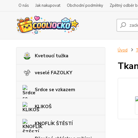
O nás
Jak nakupovat
Obchodní podmínky
Zpětný odběr ba
Úvod
Kvetoucí tužka
Tkan
veselé FAZOLKY
Srdce se vzkazem
KLIKOŠ
KNOFLÍK ŠTĚSTÍ