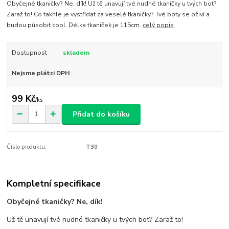
Obyčejné tkaničky? Ne, dík! Už tě unavují tvé nudné tkaničky u tvých bot?
Zaraž to! Co takhle je vystřídat za veselé tkaničky? Tvé boty se oživí a
budou působit cool. Délka tkaniček je 115cm.
celý popis
Dostupnost
skladem
Nejsme plátci DPH
99 Kč
/
ks
Přidat do košíku
Číslo produktu:
T30
Kompletní specifikace
Obyčejné tkaničky? Ne, dík!
Už tě unavují tvé nudné tkaničky u tvých bot? Zaraž to!