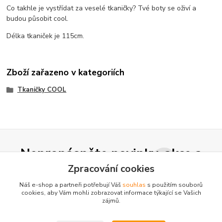
Co takhle je vystřídat za veselé tkaničky? Tvé boty se oživí a
budou působit cool.
Délka tkaniček je 115cm.
Zboží zařazeno v kategoriích
Tkaničky COOL
Nepropásněte novinky, akce a
slevy!
Zpracování cookies
Náš e-shop a partneři potřebují Váš
souhlas
s použitím souborů
cookies, aby Vám mohli zobrazovat informace týkající se Vašich
Přihlásit se
zájmů.
Souhlasím se
zpracováním osobních údajů
za účelem rozesílky newsletteru.