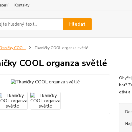
terií
Kontakty
Hledat
Tkaničky COOL
Tkaničky COOL organza světlé
ičky COOL organza světlé
Obyčej
bot? Za
oživí 
Dos
Nej