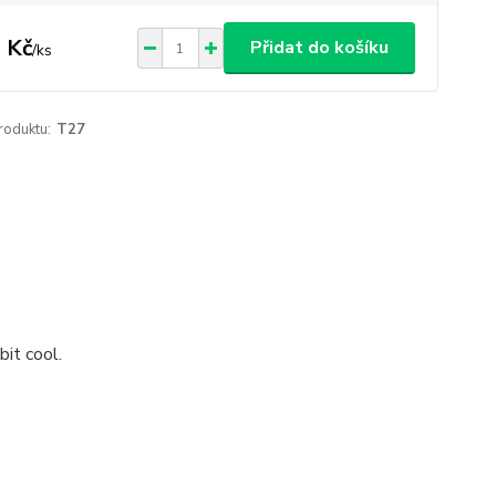
 Kč
Přidat do košíku
/
ks
roduktu:
T27
bit cool.