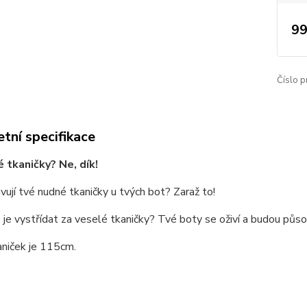
99
Číslo p
tní specifikace
 tkaničky? Ne, dík!
vují tvé nudné tkaničky u tvých bot? Zaraž to!
 je vystřídat za veselé tkaničky? Tvé boty se oživí a budou půso
aniček je 115cm.