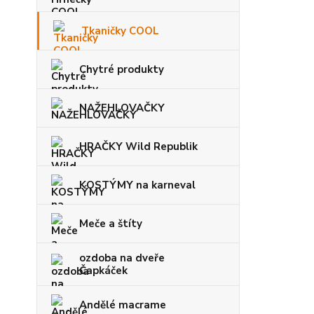
Tkaničky COOL
Chytré produkty
NAŽEHLOVAČKY
HRAČKY Wild Republik
KOSTÝMY na karneval
Meče a štíty
ozdoba na dveře
Čapkáček
Andělé macrame