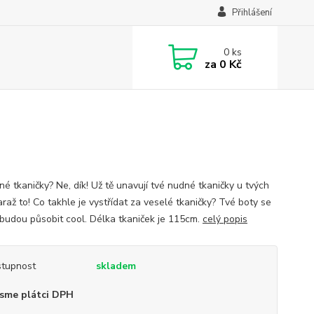
Přihlášení
0
ks
za
0 Kč
né tkaničky? Ne, dík! Už tě unavují tvé nudné tkaničky u tvých
raž to! Co takhle je vystřídat za veselé tkaničky? Tvé boty se
a budou působit cool. Délka tkaniček je 115cm.
celý popis
tupnost
skladem
sme plátci DPH