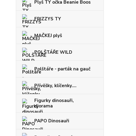
Plyš TY očka Beanie Boos
FRIZZYS TY
MAČKEJ plyš
POLŠTÁŘE WILD
Polštáře - parťák na gauč
Přívěšky, klíčenky....
Figurky dinosauři,
diorama
PAPO Dinosauři