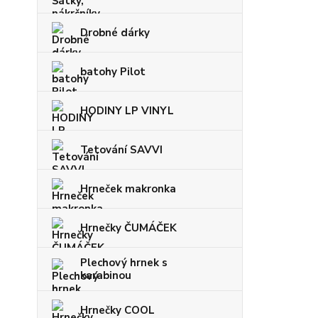
Drobné dárky
batohy Pilot
HODINY LP VINYL
Tetování SAVVI
Hrneček makronka
Hrnečky ČUMÁČEK
Plechový hrnek s
karabinou
Hrnečky COOL