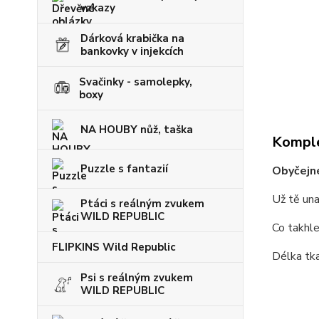
vzkazy
Dárková krabička na
bankovky v injekcích
Svačinky - samolepky,
boxy
NA HOUBY nůž, taška
Komple
Puzzle s fantazií
Obyčejné
Už tě una
Ptáci s reálným zvukem
WILD REPUBLIC
Co takhle
FLIPKINS Wild Republic
Délka tk
Psi s reálným zvukem
WILD REPUBLIC