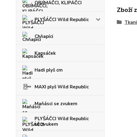
OBJÍMÁČCI, KLIPÁČCI
Zboží 
PLYŠÁČCI Wild Republic
Tkan
Chňapíci
Kapsáček
Hadi plyš cm
MAXI plyš Wild Republic
Maňásci se zvukem
PLYŠÁČCI Wild Republic
se zvukem