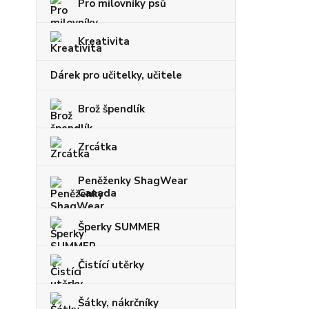
Pro milovníky psů
Kreativita
Dárek pro učitelky, učitele
Brož špendlík
Zrcátka
Peněženky ShagWear
Canada
Šperky SUMMER
Čistící utěrky
Šátky, nákrčníky