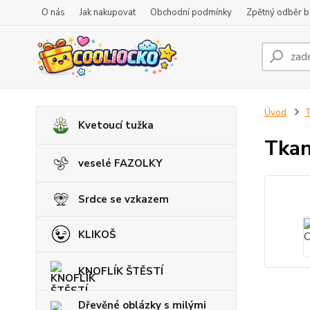
O nás
Jak nakupovat
Obchodní podmínky
Zpětný odběr ba
Úvod
Kvetoucí tužka
Tkan
veselé FAZOLKY
Srdce se vzkazem
KLIKOŠ
KNOFLÍK ŠTĚSTÍ
Dřevěné oblázky s milými