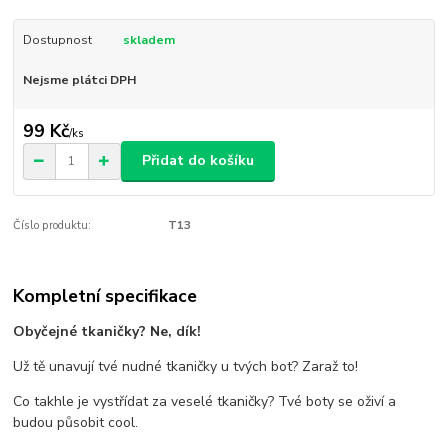
Dostupnost
skladem
Nejsme plátci DPH
99 Kč
/
ks
Přidat do košíku
Číslo produktu:
T13
Kompletní specifikace
Obyčejné tkaničky? Ne, dík!
Už tě unavují tvé nudné tkaničky u tvých bot? Zaraž to!
Co takhle je vystřídat za veselé tkaničky? Tvé boty se oživí a
budou působit cool.