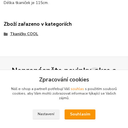
Délka tkaniček je 115cm.
Zboží zařazeno v kategoriích
Tkaničky COOL
Nepropásněte novinky, akce a
slevy!
Zpracování cookies
Náš e-shop a partneři potřebují Váš
souhlas
s použitím souborů
cookies, aby Vám mohli zobrazovat informace týkající se Vašich
Přihlásit se
zájmů.
Souhlasím se
zpracováním osobních údajů
za účelem rozesílky newsletteru.
Souhlasím
Nastavení
Můžete se kdykoli odhlásit. Zasíláme jednou za 14 dní.