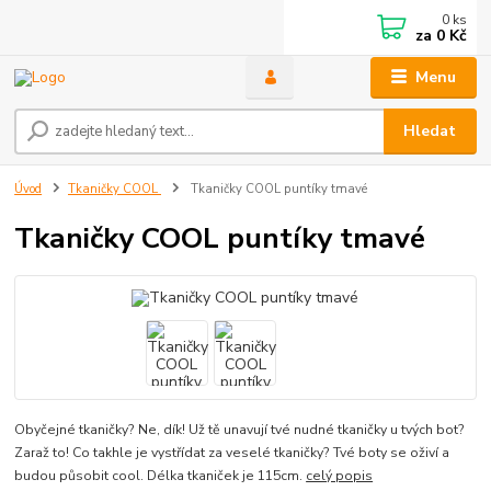
0
ks
za
0 Kč
Menu
Hledat
Úvod
Tkaničky COOL
Tkaničky COOL puntíky tmavé
Tkaničky COOL puntíky tmavé
Obyčejné tkaničky? Ne, dík! Už tě unavují tvé nudné tkaničky u tvých bot?
Zaraž to! Co takhle je vystřídat za veselé tkaničky? Tvé boty se oživí a
budou působit cool. Délka tkaniček je 115cm.
celý popis