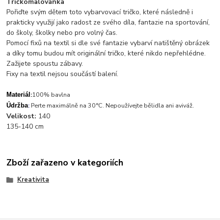
Tričkomalovánka
Pořiďte svým dětem toto vybarvovací tričko, které následně i
prakticky využijí jako radost ze svého díla, fantazie na sportování,
do školy, školky nebo pro volný čas.
Pomocí fixů na textil si dle své fantazie vybarví natištěný obrázek
a díky tomu budou mít originální tričko, které nikdo nepřehlédne.
Zažijete spoustu zábavy.
Fixy na textil nejsou součástí balení.
:
100% bavlna
Materiál
.
:
Perte maximálně na 30°C. Nepoužívejte bělidla ani aviváž
Údržba
Velikost:
140
135-140 cm
Zboží zařazeno v kategoriích
Kreativita