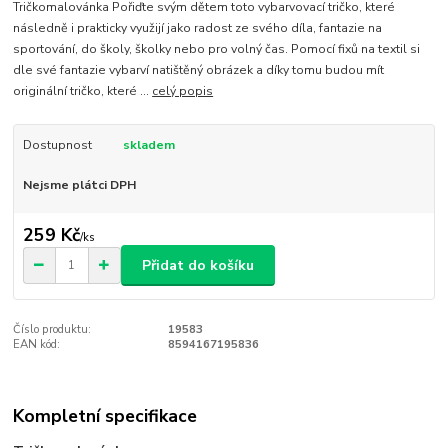
Tričkomalovánka Pořiďte svým dětem toto vybarvovací tričko, které
následně i prakticky využijí jako radost ze svého díla, fantazie na
sportování, do školy, školky nebo pro volný čas. Pomocí fixů na textil si
dle své fantazie vybarví natištěný obrázek a díky tomu budou mít
originální tričko, které ...
celý popis
Dostupnost
skladem
Nejsme plátci DPH
259 Kč
/
ks
Přidat do košíku
Číslo produktu:
19583
EAN kód:
8594167195836
Kompletní specifikace