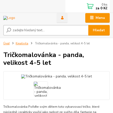
0
ks
za
0 Kč
Menu
Hledat
Úvod
Kreativita
Tričkomalovánka - panda, velikost 4-5 let
Tričkomalovánka - panda,
velikost 4-5 let
Tričkomalovánka Pořiďte svým dětem toto vybarvovací tričko, které
následně i prakticky využijí jako radost ze svého díla, fantazie na