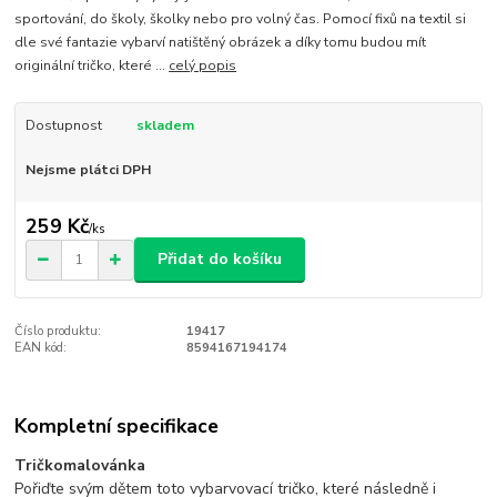
sportování, do školy, školky nebo pro volný čas. Pomocí fixů na textil si
dle své fantazie vybarví natištěný obrázek a díky tomu budou mít
originální tričko, které ...
celý popis
Dostupnost
skladem
Nejsme plátci DPH
259 Kč
/
ks
Přidat do košíku
Číslo produktu:
19417
EAN kód:
8594167194174
Kompletní specifikace
Tričkomalovánka
Pořiďte svým dětem toto vybarvovací tričko, které následně i