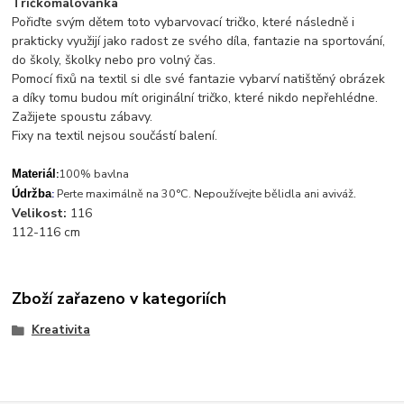
Tričkomalovánka
Pořiďte svým dětem toto vybarvovací tričko, které následně i
prakticky využijí jako radost ze svého díla, fantazie na sportování,
do školy, školky nebo pro volný čas.
Pomocí fixů na textil si dle své fantazie vybarví natištěný obrázek
a díky tomu budou mít originální tričko, které nikdo nepřehlédne.
Zažijete spoustu zábavy.
Fixy na textil nejsou součástí balení.
:
100% bavlna
Materiál
.
:
Perte maximálně na 30°C. Nepoužívejte bělidla ani aviváž
Údržba
Velikost:
116
112-116 cm
Zboží zařazeno v kategoriích
Kreativita