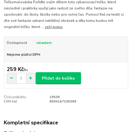
Tričkomalovánka Pořiďte svým dětem toto vybarvovací tričko, které
následně i prakticky využijí jako radost ze svého díla, fantazie na
sportování, do školy, školky nebo pro volný čas. Pomocí fixů na textil si
dle své fantazie vybarví natištěný obrázek a díky tomu budou mít
originální tričko, které ...
celý popis
Dostupnost
skladem
Nejsme plátci DPH
259 Kč
/
ks
Přidat do košíku
Číslo produktu:
19508
EAN kód:
8594167195089
Kompletní specifikace