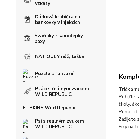
vzkazy
Dárková krabička na
bankovky v injekcích
Svačinky - samolepky,
boxy
NA HOUBY nůž, taška
Puzzle s fantazií
Komple
Ptáci s reálným zvukem
Tričkom
WILD REPUBLIC
Pořiďte s
školy, šk
FLIPKINS Wild Republic
Pomocí fi
Zažijete 
Psi s reálným zvukem
Fixy na t
WILD REPUBLIC