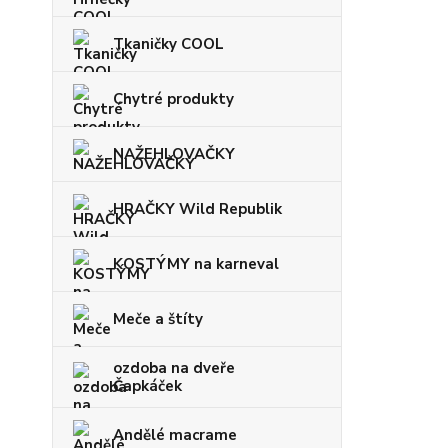
Tkaničky COOL
Chytré produkty
NAŽEHLOVAČKY
HRAČKY Wild Republik
KOSTÝMY na karneval
Meče a štíty
ozdoba na dveře
Čapkáček
Andělé macrame