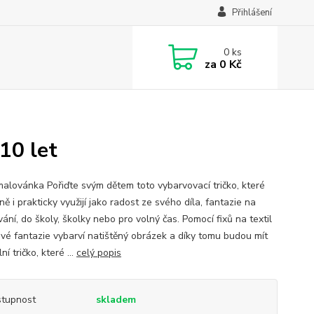
Přihlášení
0
ks
za
0 Kč
10 let
malovánka Pořiďte svým dětem toto vybarvovací tričko, které
ě i prakticky využijí jako radost ze svého díla, fantazie na
ání, do školy, školky nebo pro volný čas. Pomocí fixů na textil
 své fantazie vybarví natištěný obrázek a díky tomu budou mít
ní tričko, které ...
celý popis
tupnost
skladem