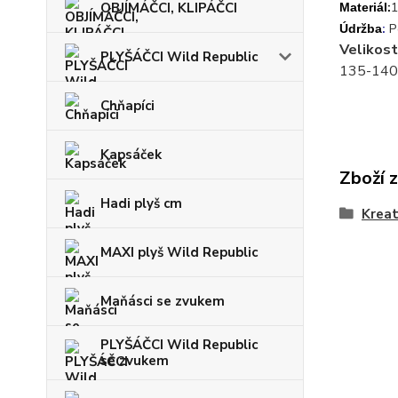
:
1
OBJÍMÁČCI, KLIPÁČCI
Materiál
:
P
Údržba
Velikost
PLYŠÁČCI Wild Republic
135-140
Chňapíci
Kapsáček
Zboží 
Hadi plyš cm
Kreat
MAXI plyš Wild Republic
Maňásci se zvukem
PLYŠÁČCI Wild Republic
se zvukem