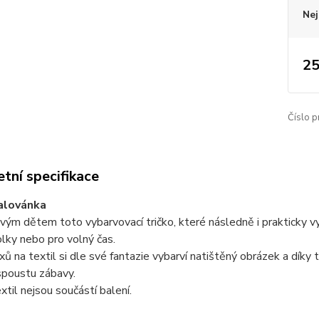
Nej
25
Číslo p
tní specifikace
alovánka
vým dětem toto vybarvovací tričko, které následně i prakticky vyu
olky nebo pro volný čas.
xů na textil si dle své fantazie vybarví natištěný obrázek a díky 
spoustu zábavy.
extil nejsou součástí balení.