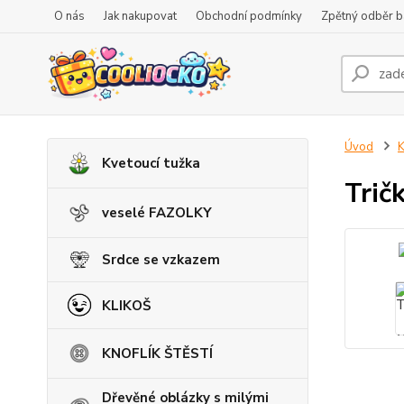
O nás
Jak nakupovat
Obchodní podmínky
Zpětný odběr ba
Úvod
K
Kvetoucí tužka
Trič
veselé FAZOLKY
Srdce se vzkazem
KLIKOŠ
KNOFLÍK ŠTĚSTÍ
Dřevěné oblázky s milými