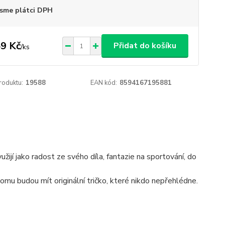
sme plátci DPH
9 Kč
Přidat do košíku
/
ks
roduktu:
19588
EAN kód:
8594167195881
žijí jako radost ze svého díla, fantazie na sportování, do
tomu budou mít originální tričko, které nikdo nepřehlédne.