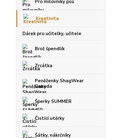
Pro milovníky psů
Kreativita
Dárek pro učitelky, učitele
Brož špendlík
Zrcátka
Peněženky ShagWear
Canada
Šperky SUMMER
Čistící utěrky
Šátky, nákrčníky