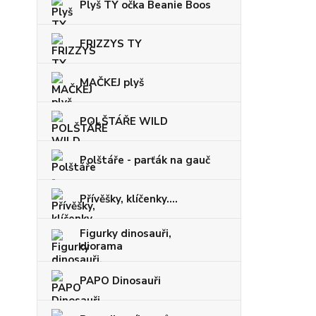
Plyš TY očka Beanie Boos
FRIZZYS TY
MAČKEJ plyš
POLŠTÁŘE WILD
Polštáře - parťák na gauč
Přívěšky, klíčenky....
Figurky dinosauři,
diorama
PAPO Dinosauři