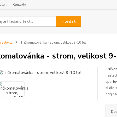
terií
Kontakty
Hledat
reativita
Tričkomalovánka - strom, velikost 9-10 let
komalovánka - strom, velikost 9-
Tričko
následn
sportov
si dle
originál
Dos