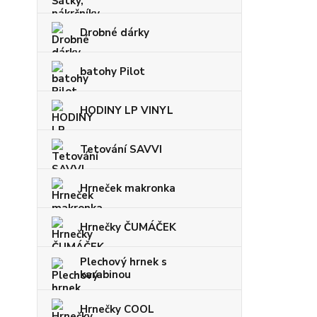
Drobné dárky
batohy Pilot
HODINY LP VINYL
Tetování SAVVI
Hrneček makronka
Hrnečky ČUMÁČEK
Plechový hrnek s
karabinou
Hrnečky COOL