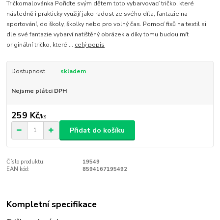
Tričkomalovánka Pořiďte svým dětem toto vybarvovací tričko, které
následně i prakticky využijí jako radost ze svého díla, fantazie na
sportování, do školy, školky nebo pro volný čas. Pomocí fixů na textil si
dle své fantazie vybarví natištěný obrázek a díky tomu budou mít
originální tričko, které ...
celý popis
Dostupnost
skladem
Nejsme plátci DPH
259 Kč
/
ks
Přidat do košíku
Číslo produktu:
19549
EAN kód:
8594167195492
Kompletní specifikace