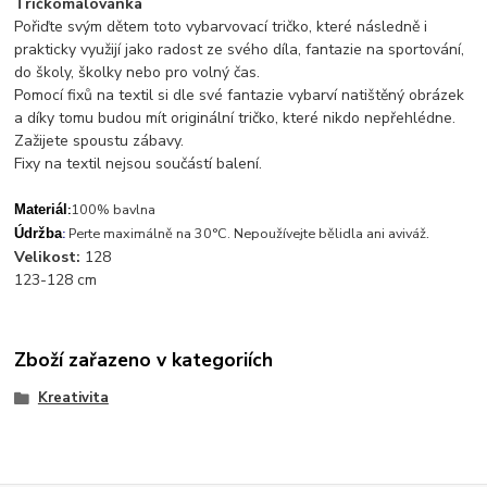
Tričkomalovánka
Pořiďte svým dětem toto vybarvovací tričko, které následně i
prakticky využijí jako radost ze svého díla, fantazie na sportování,
do školy, školky nebo pro volný čas.
Pomocí fixů na textil si dle své fantazie vybarví natištěný obrázek
a díky tomu budou mít originální tričko, které nikdo nepřehlédne.
Zažijete spoustu zábavy.
Fixy na textil nejsou součástí balení.
:
100% bavlna
Materiál
.
:
Perte maximálně na 30°C. Nepoužívejte bělidla ani aviváž
Údržba
Velikost:
128
123-128 cm
Zboží zařazeno v kategoriích
Kreativita