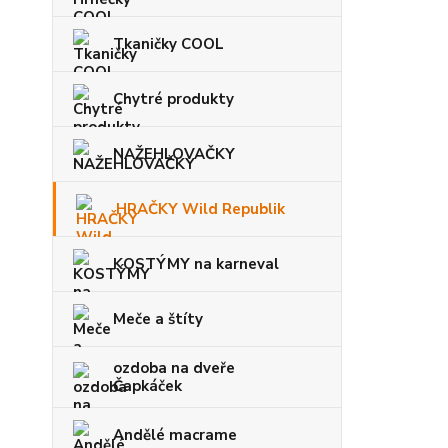
Tkaničky COOL
Chytré produkty
NAŽEHLOVAČKY
HRAČKY Wild Republik
KOSTÝMY na karneval
Meče a štíty
ozdoba na dveře
Čapkáček
Andělé macrame