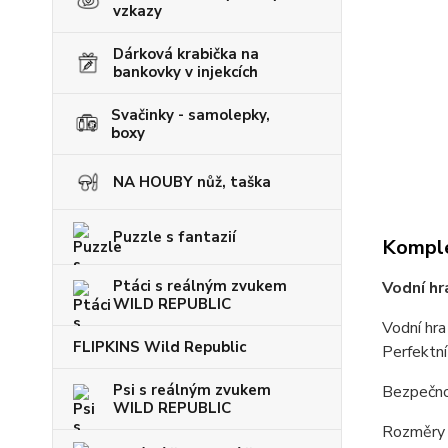
vzkazy
Dárková krabička na
bankovky v injekcích
Svačinky - samolepky,
boxy
NA HOUBY nůž, taška
Puzzle s fantazií
Komple
Ptáci s reálným zvukem
Vodní h
WILD REPUBLIC
Vodní hra
FLIPKINS Wild Republic
Perfektní
Psi s reálným zvukem
Bezpečnos
WILD REPUBLIC
Rozměry 