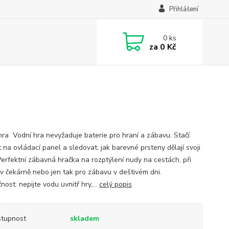
Přihlášení
0
ks
za
0 Kč
hra Vodní hra nevyžaduje baterie pro hraní a zábavu. Stačí
t na ovládací panel a sledovat, jak barevné prsteny dělají svoji
 Perfektní zábavná hračka na rozptýlení nudy na cestách, při
 v čekárně nebo jen tak pro zábavu v deštivém dni.
ost: nepijte vodu uvnitř hry,...
celý popis
tupnost
skladem