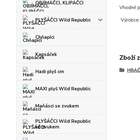
OBJÍMÁČCI, KLIPÁČCI
Vhodné pr
Výrobce:
PLYŠÁČCI Wild Republic
Chňapíci
Kapsáček
Zboží 
HRAČ
Hadi plyš cm
MAXI plyš Wild Republic
Maňásci se zvukem
PLYŠÁČCI Wild Republic
se zvukem