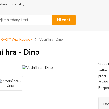
terií
Kontakty
Hledat
RAČKY Wild Republik
Vodní hra - Dino
í hra - Dino
Vodní 
zatlači
práci.
čekání
Bezpečn
Dos