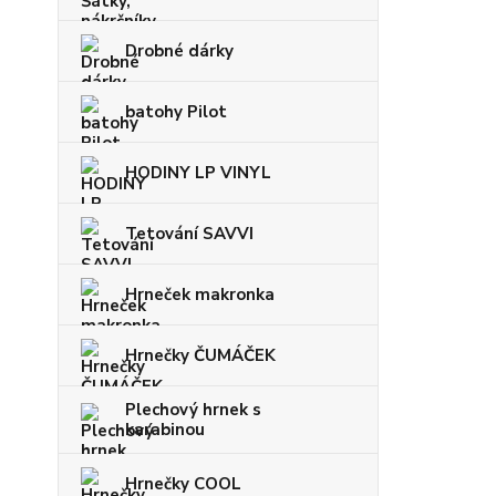
Drobné dárky
batohy Pilot
HODINY LP VINYL
Tetování SAVVI
Hrneček makronka
Hrnečky ČUMÁČEK
Plechový hrnek s
karabinou
Hrnečky COOL