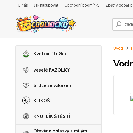
O nás
Jak nakupovat
Obchodní podmínky
Zpětný odběr ba
Úvod
H
Kvetoucí tužka
Vodn
veselé FAZOLKY
Srdce se vzkazem
KLIKOŠ
KNOFLÍK ŠTĚSTÍ
Dřevěné oblázky s milými