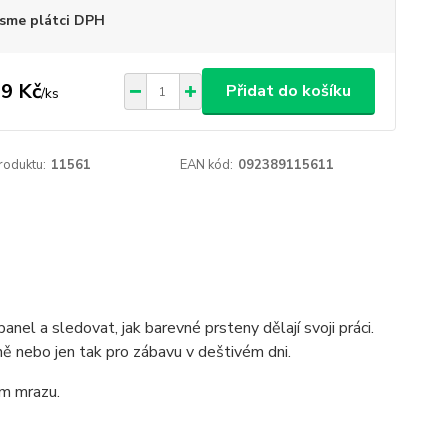
sme plátci DPH
9 Kč
Přidat do košíku
/
ks
roduktu:
11561
EAN kód:
092389115611
panel a sledovat, jak barevné prsteny dělají svoji práci.
ně nebo jen tak pro zábavu v deštivém dni.
em mrazu.