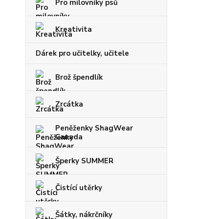
Pro milovníky psů
Kreativita
Dárek pro učitelky, učitele
Brož špendlík
Zrcátka
Peněženky ShagWear
Canada
Šperky SUMMER
Čistící utěrky
Šátky, nákrčníky