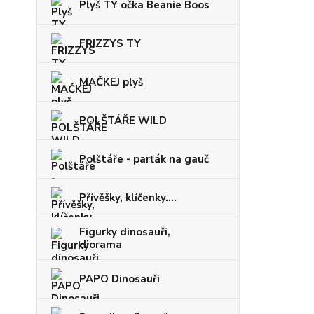
Plyš TY očka Beanie Boos
FRIZZYS TY
MAČKEJ plyš
POLŠTÁŘE WILD
Polštáře - parťák na gauč
Přívěšky, klíčenky....
Figurky dinosauři,
diorama
PAPO Dinosauři