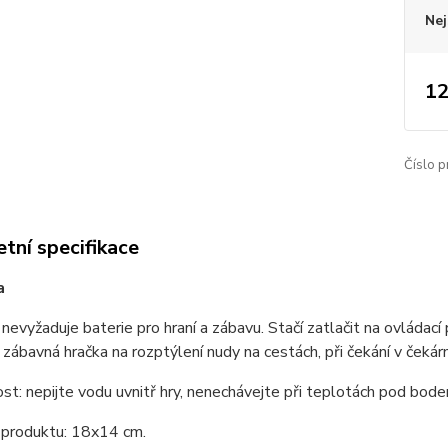
Nej
12
Číslo p
tní specifikace
ra
 nevyžaduje baterie pro hraní a zábavu. Stačí zatlačit na ovládací 
 zábavná hračka na rozptýlení nudy na cestách, při čekání v čekár
t: nepijte vodu uvnitř hry, nenechávejte při teplotách pod bod
produktu: 18x14 cm.