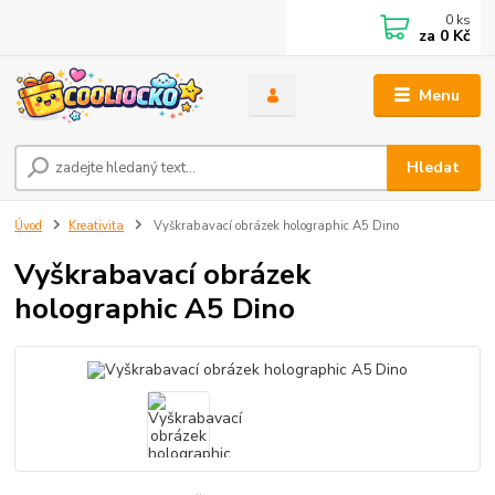
0
ks
za
0 Kč
Menu
Hledat
Úvod
Kreativita
Vyškrabavací obrázek holographic A5 Dino
Vyškrabavací obrázek
holographic A5 Dino