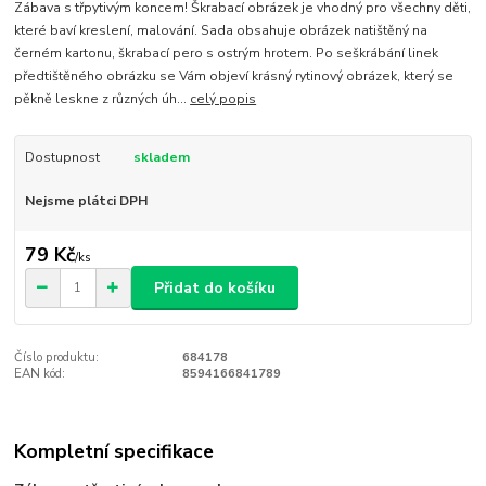
Zábava s třpytivým koncem! Škrabací obrázek je vhodný pro všechny děti,
které baví kreslení, malování. Sada obsahuje obrázek natištěný na
černém kartonu, škrabací pero s ostrým hrotem. Po seškrábání linek
předtištěného obrázku se Vám objeví krásný rytinový obrázek, který se
pěkně leskne z různých úh...
celý popis
Dostupnost
skladem
Nejsme plátci DPH
79 Kč
/
ks
Přidat do košíku
Číslo produktu:
684178
EAN kód:
8594166841789
Kompletní specifikace