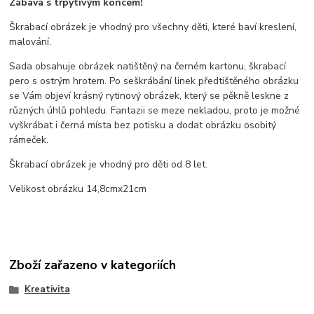
Zábava s třpytivým koncem!
Škrabací obrázek je vhodný pro všechny děti, které baví kreslení,
malování.
Sada obsahuje obrázek natištěný na černém kartonu, škrabací
pero s ostrým hrotem. Po seškrábání linek předtištěného obrázku
se Vám objeví krásný rytinový obrázek, který se pěkně leskne z
různých úhlů pohledu. Fantazii se meze nekladou, proto je možné
vyškrábat i černá místa bez potisku a dodat obrázku osobitý
rámeček.
Škrabací obrázek je vhodný pro děti od 8 let.
Velikost obrázku 14,8cmx21cm
Zboží zařazeno v kategoriích
Kreativita