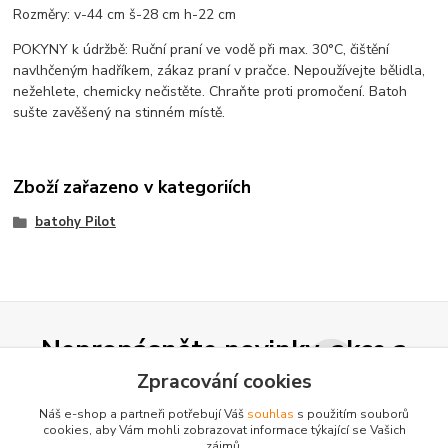
Rozměry: v-44 cm š-28 cm h-22 cm
POKYNY k údržbě: Ruční praní ve vodě při max. 30°C, čištění
navlhčeným hadříkem, zákaz praní v pračce. Nepoužívejte bělidla,
nežehlete, chemicky nečistěte. Chraňte proti promočení. Batoh
sušte zavěšený na stinném místě.
Zboží zařazeno v kategoriích
batohy Pilot
Nepropásněte novinky, akce a
slevy!
Zpracování cookies
Náš e-shop a partneři potřebují Váš
souhlas
s použitím souborů
cookies, aby Vám mohli zobrazovat informace týkající se Vašich
Přihlásit se
zájmů.