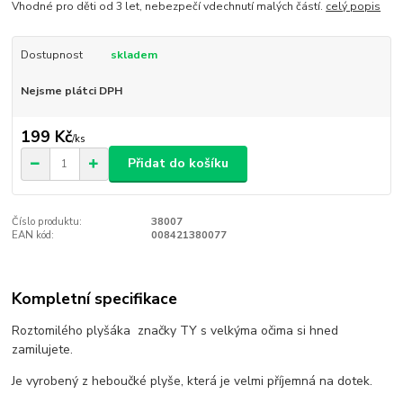
Vhodné pro děti od 3 let, nebezpečí vdechnutí malých částí.
celý popis
Dostupnost
skladem
Nejsme plátci DPH
199 Kč
/
ks
Přidat do košíku
Číslo produktu:
38007
EAN kód:
008421380077
Kompletní specifikace
Roztomilého plyšáka značky TY s velkýma očima si hned
zamilujete.
Je vyrobený z heboučké plyše, která je velmi příjemná na dotek.