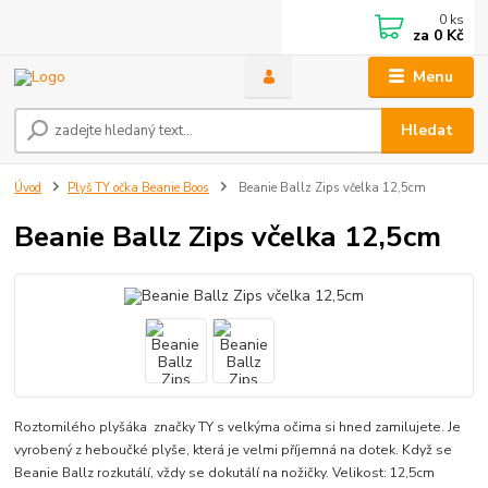
0
ks
za
0 Kč
Menu
Hledat
Úvod
Plyš TY očka Beanie Boos
Beanie Ballz Zips včelka 12,5cm
Beanie Ballz Zips včelka 12,5cm
Roztomilého plyšáka značky TY s velkýma očima si hned zamilujete. Je
vyrobený z heboučké plyše, která je velmi příjemná na dotek. Když se
Beanie Ballz rozkutálí, vždy se dokutálí na nožičky. Velikost: 12,5cm