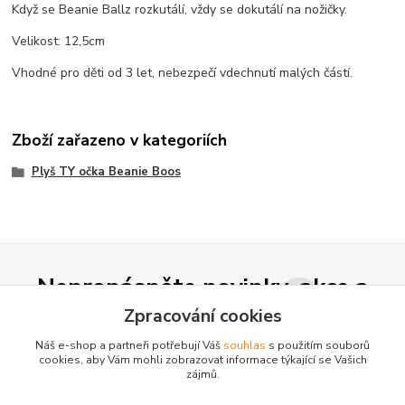
Když se Beanie Ballz rozkutálí, vždy se dokutálí na nožičky.
Velikost: 12,5cm
Vhodné pro děti od 3 let, nebezpečí vdechnutí malých částí.
Zboží zařazeno v kategoriích
Plyš TY očka Beanie Boos
Nepropásněte novinky, akce a
slevy!
Zpracování cookies
Náš e-shop a partneři potřebují Váš
souhlas
s použitím souborů
cookies, aby Vám mohli zobrazovat informace týkající se Vašich
Přihlásit se
zájmů.