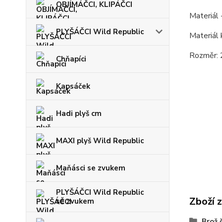
OBJÍMÁČCI, KLIPÁČCI
Materiál 
PLYŠÁČCI Wild Republic
Materiál
Rozměr: 
Chňapíci
Kapsáček
Hadi plyš cm
MAXI plyš Wild Republic
Maňásci se zvukem
PLYŠÁČCI Wild Republic
Zboží 
se zvukem
Brož 