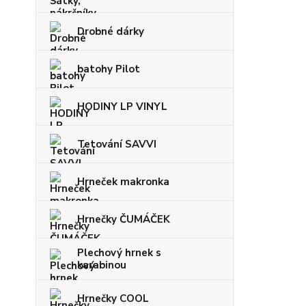
Drobné dárky
batohy Pilot
HODINY LP VINYL
Tetování SAVVI
Hrneček makronka
Hrnečky ČUMÁČEK
Plechový hrnek s
karabinou
Hrnečky COOL