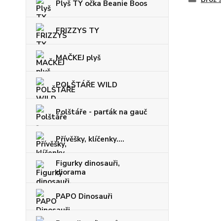
Plyš TY očka Beanie Boos
FRIZZYS TY
MAČKEJ plyš
POLŠTÁŘE WILD
Polštáře - parťák na gauč
Přívěšky, klíčenky....
Figurky dinosauři,
diorama
PAPO Dinosauři