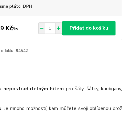
sme plátci DPH
9 Kč
Přidat do košíku
/
ks
roduktu:
94542
ou
nepostradatelným hitem
pro šály, šátky, kardigany,
u. Je mnoho možností, kam můžete svoji oblíbenou brož