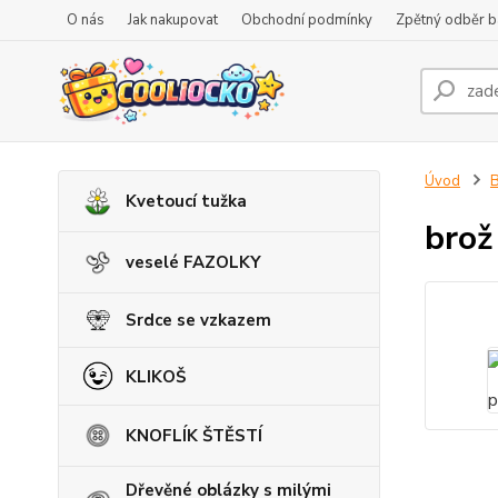
O nás
Jak nakupovat
Obchodní podmínky
Zpětný odběr ba
Úvod
B
Kvetoucí tužka
brož
veselé FAZOLKY
Srdce se vzkazem
KLIKOŠ
KNOFLÍK ŠTĚSTÍ
Dřevěné oblázky s milými