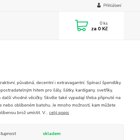
Přihlášení
0
ks
za
0 Kč
raktivní, půvabná, decentní i extravagantní. Spínací špendlíky
postradatelným hitem pro šály, šátky, kardigany, svetříky,
a další vhodné věcičky. Skvěle také vypadají třeba připnuté na
e nebo oblíbeném batohu. Je mnoho možností, kam můžete
blíbenou brož umístit. V...
celý popis
tupnost
skladem