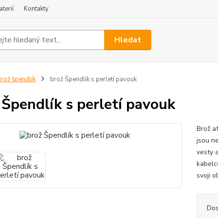
terií
Kontakty
Hledat
rož špendlík
brož Špendlík s perletí pavouk
 Špendlík s perletí pavouk
Brož at
jsou ne
vesty 
kabelc
svoji o
Dos