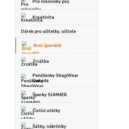
Pro milovníky psů
Kreativita
Dárek pro učitelky, učitele
Brož špendlík
Zrcátka
Peněženky ShagWear
Canada
Šperky SUMMER
Čistící utěrky
Šátky, nákrčníky