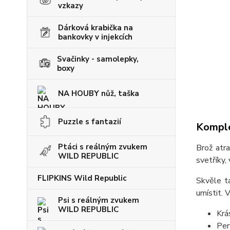
vzkazy
Dárková krabička na
bankovky v injekcích
Svačinky - samolepky,
boxy
NA HOUBY nůž, taška
Puzzle s fantazií
Komple
Ptáci s reálným zvukem
Brož atra
WILD REPUBLIC
svetříky,
FLIPKINS Wild Republic
Skvěle t
umístit. 
Psi s reálným zvukem
WILD REPUBLIC
Krá
Per