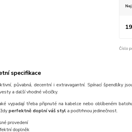
Nej
19
Číslo p
tní specifikace
ktivní, půvabná, decentní i extravagantní. Spínací špendlíky js
 vesty a další vhodné věcičky.
aké vypadají třeba připnuté na kabelce nebo oblíbeném batoh
Vždy
perfektně doplní váš styl
a podtrhnou jedinečnost.
sné provedení
fektní doplněk