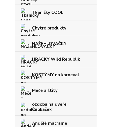
Tkaničky COOL
Chytré produkty
NAŽEHLOVAČKY
HRAČKY Wild Republik
KOSTÝMY na karneval
Meče a štíty
ozdoba na dveře
Čapkáček
Andělé macrame