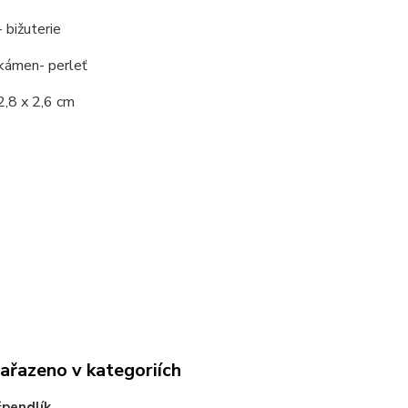
- bižuterie
 kámen- perleť
2,8 x 2,6 cm
zařazeno v kategoriích
špendlík