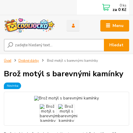
0
ks
za
0 Kč
Menu
Hledat
Úvod
Drobné dárky
Brož motýl s barevnými kamínky
Brož motýl s barevnými kamínky
Novinka