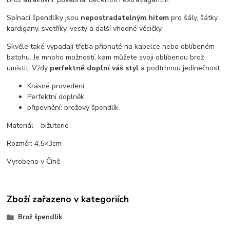
Spínací špendlíky jsou
nepostradatelným hitem
pro šály, šátky,
kardigany, svetříky, vesty a další vhodné věcičky.
Skvěle také vypadají třeba připnuté na kabelce nebo oblíbeném
batohu. Je mnoho možností, kam můžete svoji oblíbenou brož
umístit. Vždy
perfektně doplní váš styl
a podtrhnou jedinečnost.
Krásné provedení
Perfektní doplněk
připevnění: brožový špendlík
Materiál – bižuterie
Rozměr: 4,5×3cm
Vyrobeno v Číně
Zboží zařazeno v kategoriích
Brož špendlík