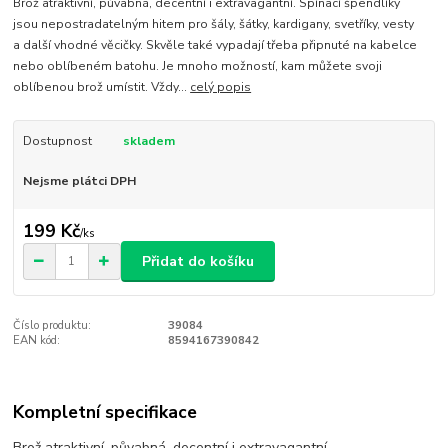
Brož atraktivní, půvabná, decentní i extravagantní. Spínací špendlíky
jsou nepostradatelným hitem pro šály, šátky, kardigany, svetříky, vesty
a další vhodné věcičky. Skvěle také vypadají třeba připnuté na kabelce
nebo oblíbeném batohu. Je mnoho možností, kam můžete svoji
oblíbenou brož umístit. Vždy...
celý popis
Dostupnost
skladem
Nejsme plátci DPH
199 Kč
/
ks
Přidat do košíku
Číslo produktu:
39084
EAN kód:
8594167390842
Kompletní specifikace
Brož atraktivní, půvabná, decentní i extravagantní.