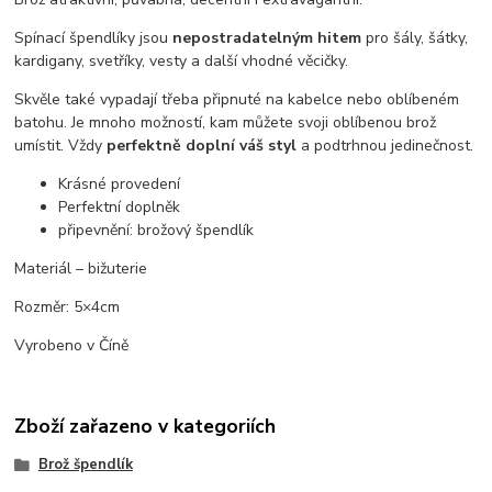
Spínací špendlíky jsou
nepostradatelným hitem
pro šály, šátky,
kardigany, svetříky, vesty a další vhodné věcičky.
Skvěle také vypadají třeba připnuté na kabelce nebo oblíbeném
batohu. Je mnoho možností, kam můžete svoji oblíbenou brož
umístit. Vždy
perfektně doplní váš styl
a podtrhnou jedinečnost.
Krásné provedení
Perfektní doplněk
připevnění: brožový špendlík
Materiál – bižuterie
Rozměr: 5×4cm
Vyrobeno v Číně
Zboží zařazeno v kategoriích
Brož špendlík