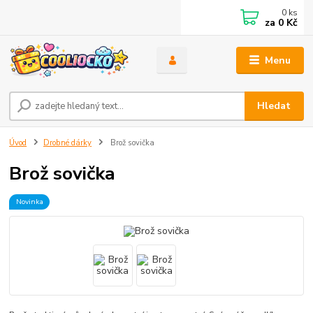
0
ks
za
0 Kč
Menu
Hledat
Úvod
Drobné dárky
Brož sovička
Brož sovička
Novinka