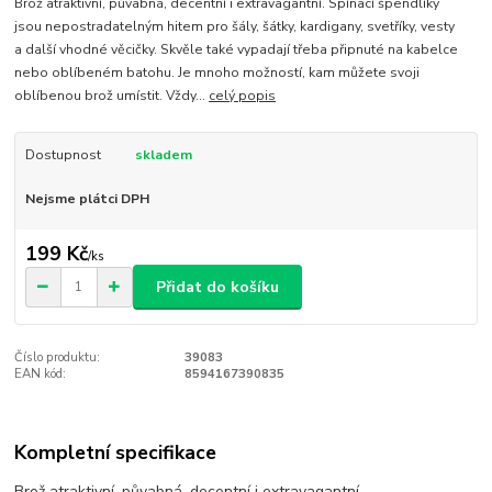
Brož atraktivní, půvabná, decentní i extravagantní. Spínací špendlíky
jsou nepostradatelným hitem pro šály, šátky, kardigany, svetříky, vesty
a další vhodné věcičky. Skvěle také vypadají třeba připnuté na kabelce
nebo oblíbeném batohu. Je mnoho možností, kam můžete svoji
oblíbenou brož umístit. Vždy...
celý popis
Dostupnost
skladem
Nejsme plátci DPH
199 Kč
/
ks
Přidat do košíku
Číslo produktu:
39083
EAN kód:
8594167390835
Kompletní specifikace
Brož atraktivní, půvabná, decentní i extravagantní.