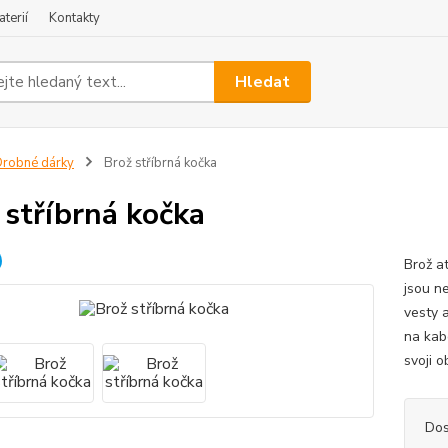
terií
Kontakty
Hledat
robné dárky
Brož stříbrná kočka
 stříbrná kočka
Brož at
jsou ne
vesty 
na kab
svoji o
Dos