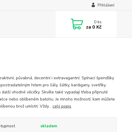
Přihlášení
0
ks
za
0 Kč
raktivní, půvabná, decentní i extravagantní. Spínací špendlíky
postradatelným hitem pro šály, šátky, kardigany, svetříky,
a další vhodné věcičky. Skvěle také vypadají třeba připnuté
elce nebo oblíbeném batohu. Je mnoho možností, kam můžete
blíbenou brož umístit. Vždy...
celý popis
tupnost
skladem