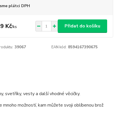
sme plátci DPH
9 Kč
Přidat do košíku
/
ks
roduktu:
39067
EAN kód:
8594167390675
ny, svetříky, vesty a další vhodné věcičky.
Je mnoho možností, kam můžete svoji oblíbenou brož