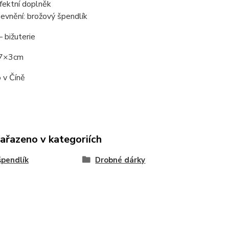
fektní doplněk
pevnění: brožový špendlík
– bižuterie
 7×3cm
 v Číně
zařazeno v kategoriích
špendlík
Drobné dárky