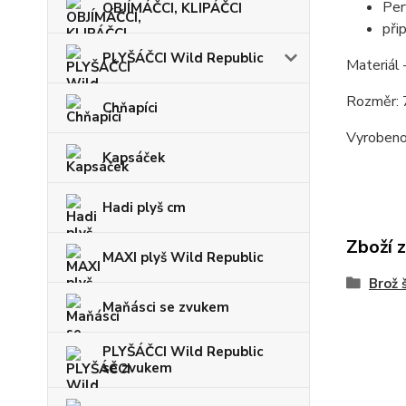
Per
OBJÍMÁČCI, KLIPÁČCI
při
PLYŠÁČCI Wild Republic
Materiál 
Rozměr:
Chňapíci
Vyrobeno
Kapsáček
Hadi plyš cm
Zboží 
MAXI plyš Wild Republic
Brož 
Maňásci se zvukem
PLYŠÁČCI Wild Republic
se zvukem