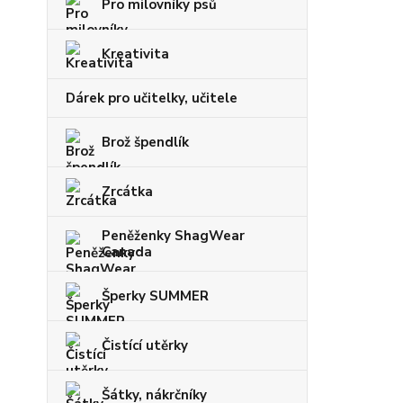
Pro milovníky psů
Kreativita
Dárek pro učitelky, učitele
Brož špendlík
Zrcátka
Peněženky ShagWear
Canada
Šperky SUMMER
Čistící utěrky
Šátky, nákrčníky