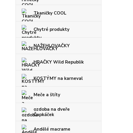
Tkaničky COOL
Chytré produkty
NAŽEHLOVAČKY
HRAČKY Wild Republik
KOSTÝMY na karneval
Meče a štíty
ozdoba na dveře
Čapkáček
Andělé macrame