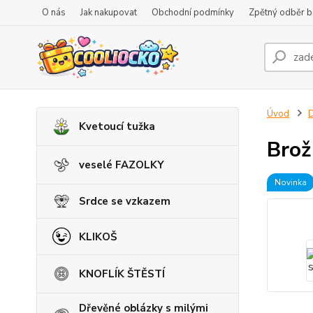
O nás
Jak nakupovat
Obchodní podmínky
Zpětný odběr ba
Úvod
D
Kvetoucí tužka
Brož
veselé FAZOLKY
Novinka
Srdce se vzkazem
KLIKOŠ
KNOFLÍK ŠTĚSTÍ
Dřevěné oblázky s milými