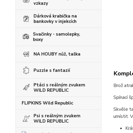
vzkazy
Dárková krabička na
bankovky v injekcích
Svačinky - samolepky,
boxy
NA HOUBY nůž, taška
Puzzle s fantazií
Komple
Ptáci s reálným zvukem
Brož atra
WILD REPUBLIC
Spínací š
FLIPKINS Wild Republic
Skvěle ta
Psi s reálným zvukem
umístit. 
WILD REPUBLIC
Krá