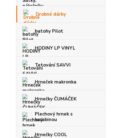
Drobné dárky
batohy Pilot
HODINY LP VINYL
Tetování SAVVI
Hrneček makronka
Hrnečky ČUMÁČEK
Plechový hrnek s
karabinou
Hrnečky COOL