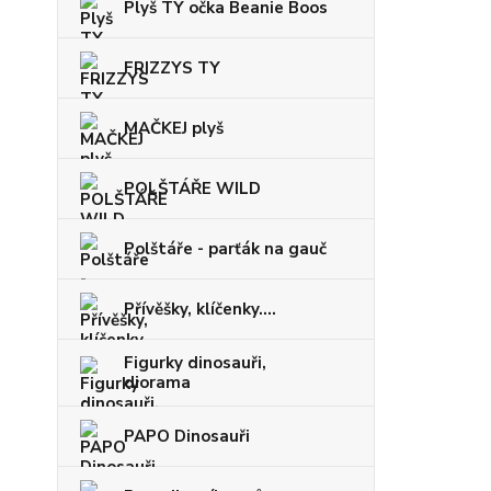
Plyš TY očka Beanie Boos
FRIZZYS TY
MAČKEJ plyš
POLŠTÁŘE WILD
Polštáře - parťák na gauč
Přívěšky, klíčenky....
Figurky dinosauři,
diorama
PAPO Dinosauři