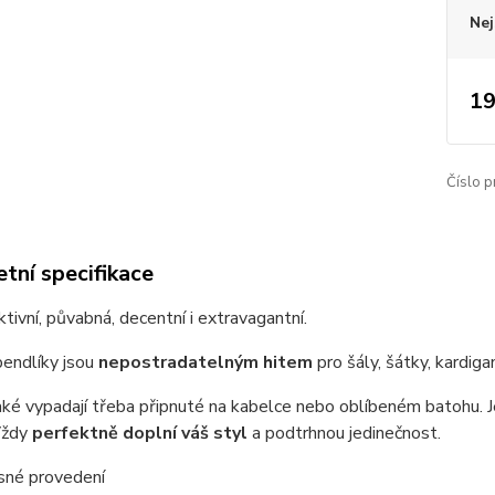
Nej
19
Číslo p
tní specifikace
ktivní, půvabná, decentní i extravagantní.
pendlíky jsou
nepostradatelným hitem
pro šály, šátky, kardiga
ké vypadají třeba připnuté na kabelce nebo oblíbeném batohu. 
Vždy
perfektně doplní váš styl
a podtrhnou jedinečnost.
sné provedení