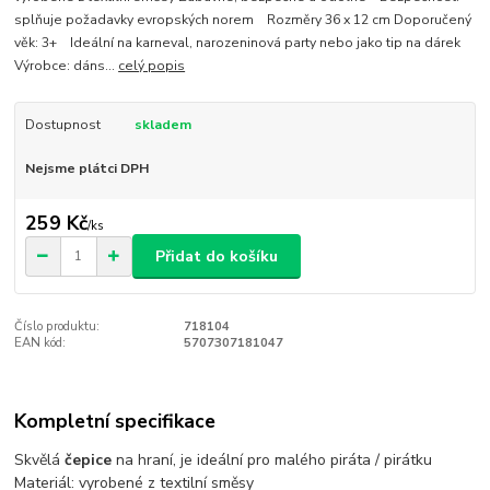
splňuje požadavky evropských norem Rozměry 36 x 12 cm Doporučený
věk: 3+ Ideální na karneval, narozeninová party nebo jako tip na dárek
Výrobce: dáns...
celý popis
Dostupnost
skladem
Nejsme plátci DPH
259 Kč
/
ks
Přidat do košíku
Číslo produktu:
718104
EAN kód:
5707307181047
Kompletní specifikace
Skvělá
čepice
na hraní, je ideální pro malého piráta / pirátku
Materiál: vyrobené z textilní směsy