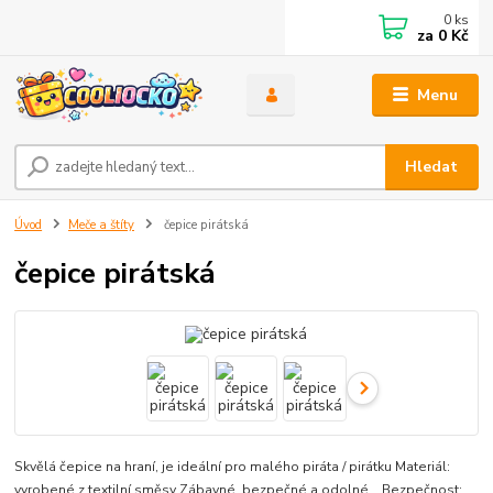
0
ks
za
0 Kč
Menu
Hledat
Úvod
Meče a štíty
čepice pirátská
čepice pirátská
Skvělá čepice na hraní, je ideální pro malého piráta / pirátku Materiál:
vyrobené z textilní směsy Zábavné, bezpečné a odolné Bezpečnost: